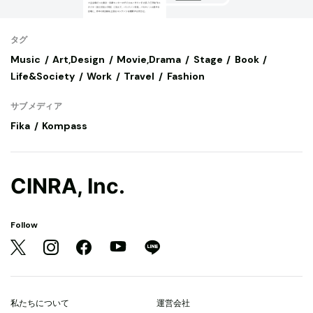
タグ
Music
Art,Design
Movie,Drama
Stage
Book
Life&Society
Work
Travel
Fashion
サブメディア
Fika
Kompass
CINRA, Inc.
Follow
私たちについて
運営会社