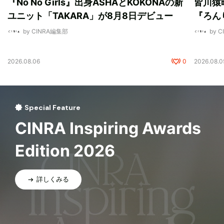
『No No Girls』出身ASHAとKOKONAの新
皆川猿
ユニット「TAKARA」が8月8日デビュー
『ろん
by CINRA編集部
by 
2026.08.06
0
2026.08.0
Special Feature
CINRA Inspiring Awards
Edition 2026
詳しくみる