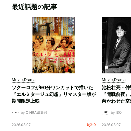
最近話題の記事
Movie,Drama
Movie,Drama
ソクーロフが90分ワンカットで描いた
池松壮亮・仲
『エルミタージュ幻想』リマスター版が
『開戦前夜』
期間限定上映
向かわせた空
by CINRA編集部
by ISO
2026.08.07
0
2026.08.07