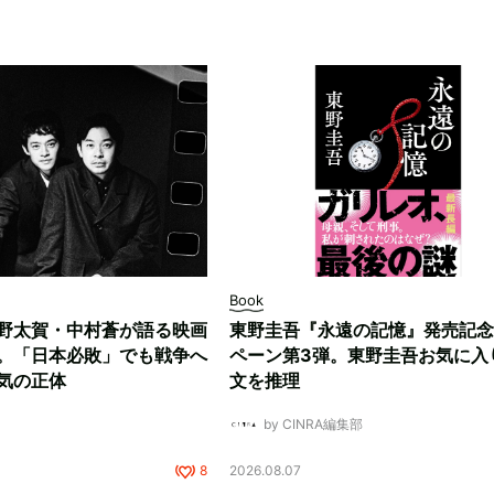
Book
野太賀・中村蒼が語る映画
東野圭吾『永遠の記憶』発売記念
。「日本必敗」でも戦争へ
ペーン第3弾。東野圭吾お気に入
気の正体
文を推理
by CINRA編集部
8
2026.08.07