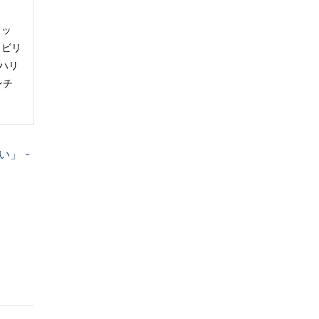
コッ
：ビリ
・ハリ
ンチ
」 -