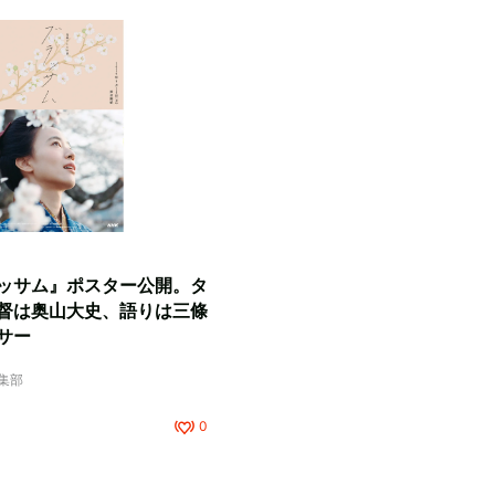
ッサム』ポスター公開。タ
督は奥山大史、語りは三條
サー
編集部
0