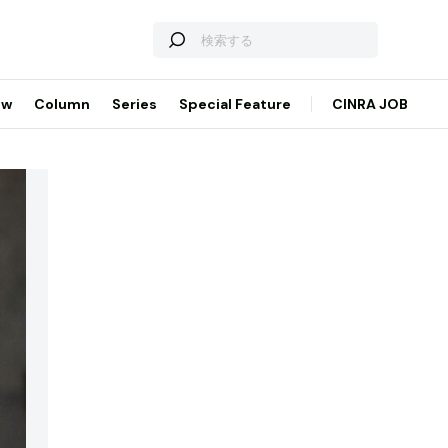
ew
Column
Series
Special Feature
CINRA JOB