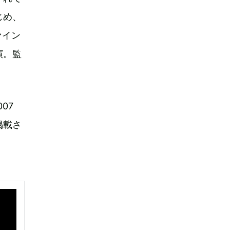
じめ、
ァイン
演。監
07
掲載さ