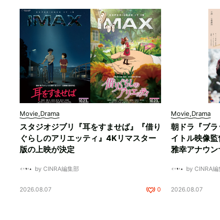
Movie,Drama
Movie,Drama
スタジオジブリ『耳をすませば』『借り
朝ドラ『ブラ
ぐらしのアリエッティ』4Kリマスター
イトル映像監
版の上映が決定
雅幸アナウン
by CINRA編集部
by CINRA
2026.08.07
0
2026.08.07