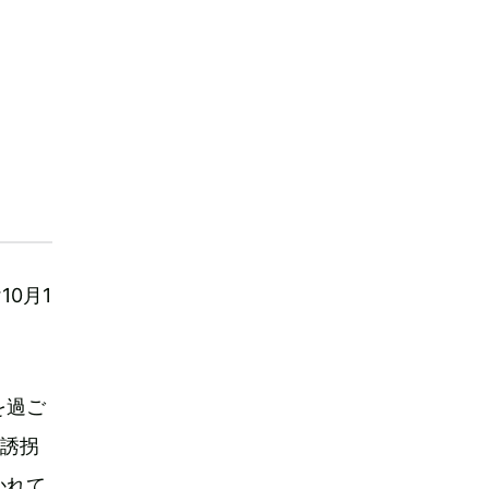
0月1
を過ご
ら誘拐
かれて