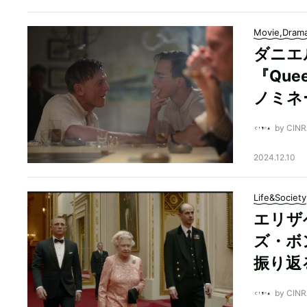
Movie,Dram
ダニエ
『Qu
ノミネ
by CI
2024.12.10
Life&Society
エリザ
ズ・ボ
振り返
by CI