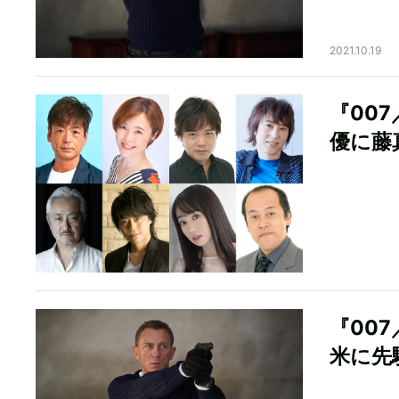
2021.10.19
『00
優に藤
『00
米に先