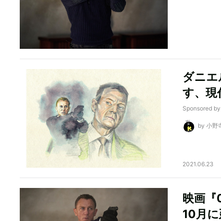
ダニエ
す、現
Sponsored b
by 小野
2021.06.23
映画『
10月