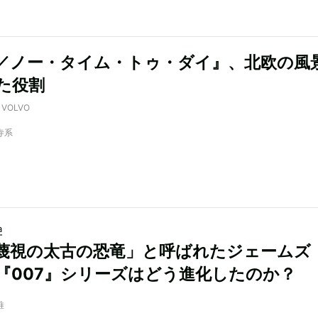
7／ノー・タイム・トゥ・ダイ』、北欧の風
た役割
y VOLVO
寺系
a
蔑視の太古の恐竜」と呼ばれたジェームズ
『007』シリーズはどう進化したのか？
唯