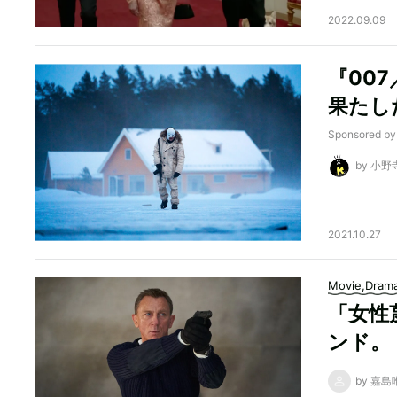
2022.09.09
『00
果たし
Sponsored b
by 小野
2021.10.27
Movie,Dram
「女性
ンド。
by 嘉島