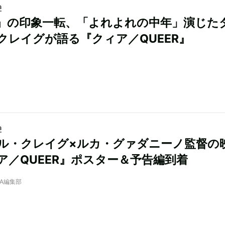
a
7』の印象一転、「よれよれの中年」演じた
クレイグが語る『クィア／QUEER』
a
ル・クレイグ×ルカ・グァダニーノ監督の
ア／QUEER』ポスター＆予告編到着
NRA編集部