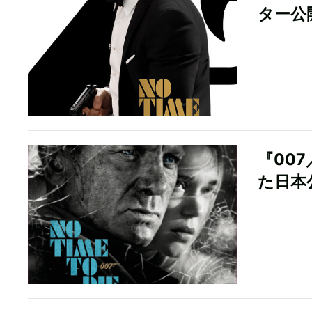
ター公
『00
た日本