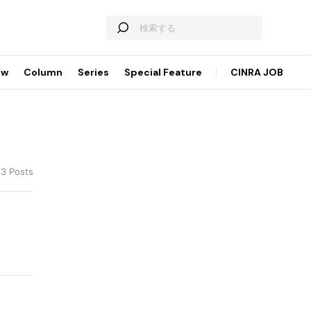
ew
Column
Series
Special Feature
CINRA JOB
33 Posts