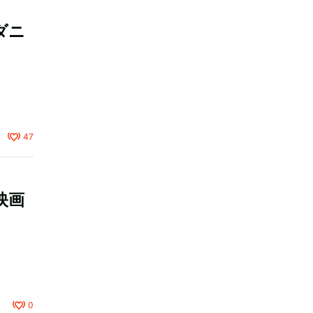
ダニ
47
映画
0