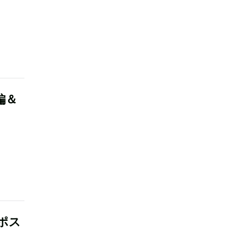
編＆
ポス