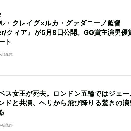
a
ル・クレイグ×ルカ・グァダニーノ監督
eer/クィア』が5月9日公開。GG賞主演男優
ート
NRA編集部
ベス女王が死去。ロンドン五輪ではジェー
ンドと共演、ヘリから飛び降りる驚きの演
る
NRA編集部