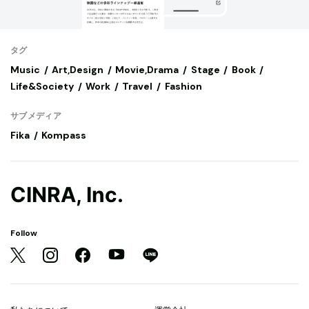
タグ
Music
Art,Design
Movie,Drama
Stage
Book
Life&Society
Work
Travel
Fashion
サブメディア
Fika
Kompass
CINRA, Inc.
Follow