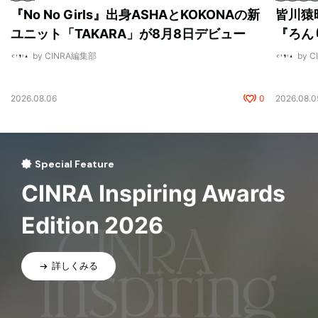
『No No Girls』出身ASHAとKOKONAの新
皆川猿
ユニット「TAKARA」が8月8日デビュー
『ろん
by CINRA編集部
by 
2026.08.06
0
2026.08.0
Special Feature
CINRA Inspiring Awards
Edition 2026
詳しくみる