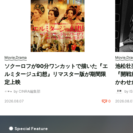
Movie,Drama
Movie,Dr
ソクーロフが90分ワンカットで描いた『エ
池松壮
ルミタージュ幻想』リマスター版が期間限
『開戦
定上映
かわせ
by CINRA編集部
by I
2026.08.07
0
2026.08.0
Special Feature