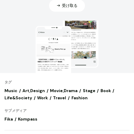
受け取る
タグ
Music
Art,Design
Movie,Drama
Stage
Book
Life&Society
Work
Travel
Fashion
サブメディア
Fika
Kompass