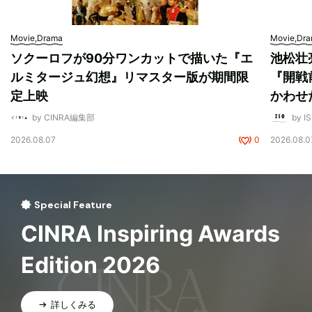
Movie,Drama
Movie,Dr
ソクーロフが90分ワンカットで描いた『エ
池松壮
ルミタージュ幻想』リマスター版が期間限
『開戦
定上映
かわせ
by CINRA編集部
by I
2026.08.07
0
2026.08.0
Special Feature
CINRA Inspiring Awards
Edition 2026
詳しくみる