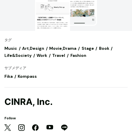
タグ
Music
Art,Design
Movie,Drama
Stage
Book
Life&Society
Work
Travel
Fashion
サブメディア
Fika
Kompass
CINRA, Inc.
Follow