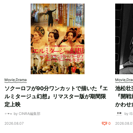
Movie,Drama
Movie,Dr
ソクーロフが90分ワンカットで描いた『エ
池松壮
ルミタージュ幻想』リマスター版が期間限
『開戦
定上映
かわせ
by CINRA編集部
by I
2026.08.07
0
2026.08.0