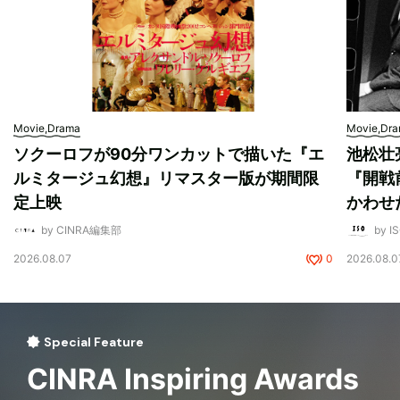
Movie,Drama
Movie,Dr
ソクーロフが90分ワンカットで描いた『エ
池松壮
ルミタージュ幻想』リマスター版が期間限
『開戦
定上映
かわせ
by CINRA編集部
by I
2026.08.07
0
2026.08.0
Special Feature
CINRA Inspiring Awards