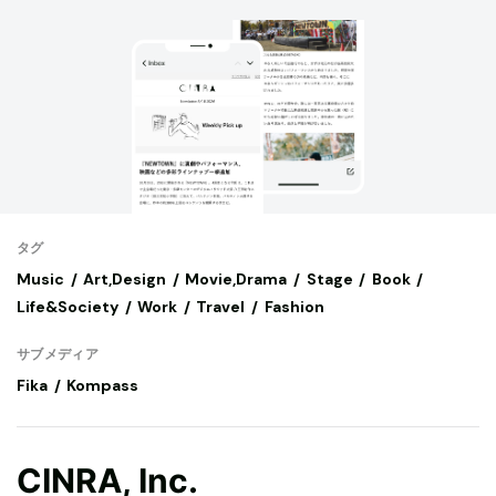
タグ
Music
Art,Design
Movie,Drama
Stage
Book
Life&Society
Work
Travel
Fashion
サブメディア
Fika
Kompass
CINRA, Inc.