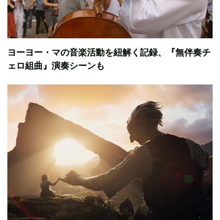
ヨーヨー・マの音楽活動を紐解く記録、『無伴奏チ
ェロ組曲』演奏シーンも