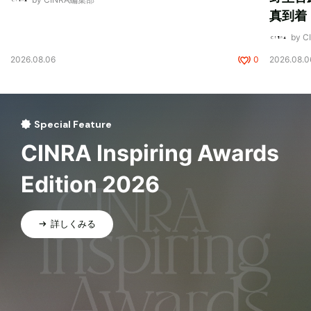
真到着
by 
2026.08.06
0
2026.08.0
Special Feature
CINRA Inspiring Awards
Edition 2026
詳しくみる