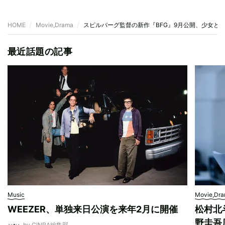
HOME
Movie,Drama
スピルバーグ監督の新作『BFG』9月公開、少女と
最近話題の記事
Music
Movie,Dr
WEEZER、単独来日公演を来年2月に開催
松村北
野圭吾
by CINRA編集部