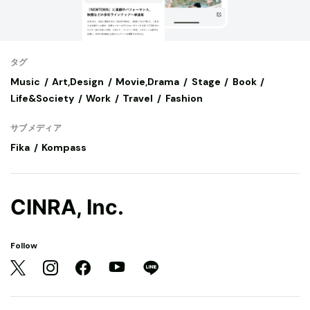
タグ
Music
Art,Design
Movie,Drama
Stage
Book
Life&Society
Work
Travel
Fashion
サブメディア
Fika
Kompass
CINRA, Inc.
Follow