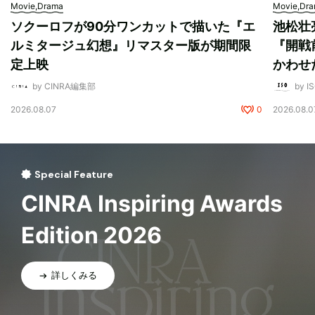
Movie,Drama
Movie,Dr
ソクーロフが90分ワンカットで描いた『エ
池松壮
ルミタージュ幻想』リマスター版が期間限
『開戦
定上映
かわせ
by CINRA編集部
by I
2026.08.07
0
2026.08.0
Special Feature
CINRA Inspiring Awards
Edition 2026
詳しくみる