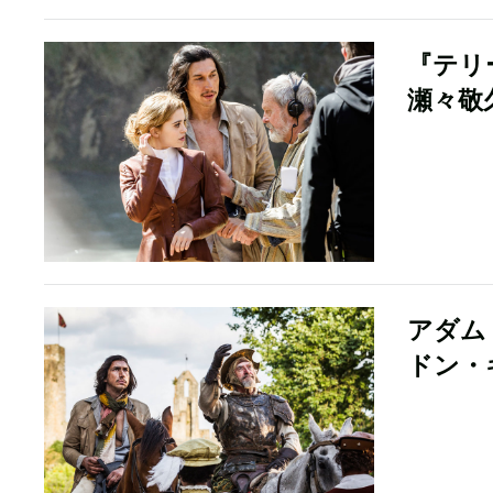
『テリ
瀬々敬
アダム
ドン・