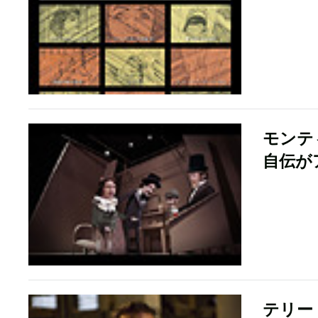
モンテ
自伝が
テリー