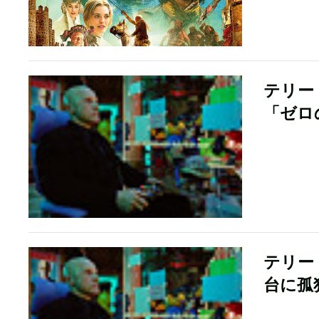
テリー
「ゼロ
テリー
台に孤