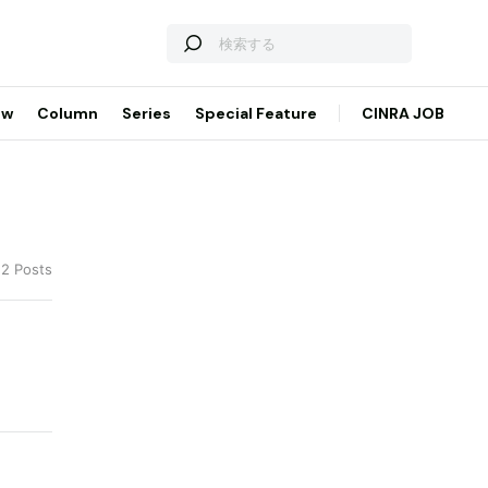
ew
Column
Series
Special Feature
CINRA JOB
12 Posts