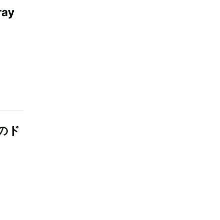
ay
のド