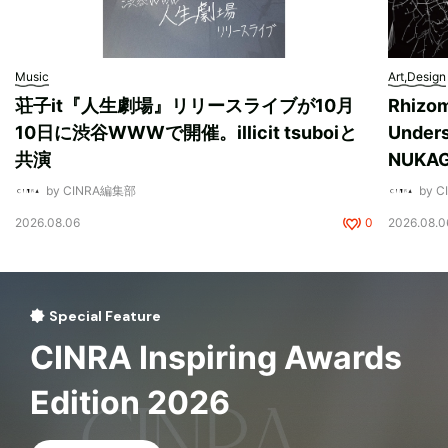
Music
Art,Design
荘子it『人生劇場』リリースライブが10月
Rhizo
10日に渋谷WWWで開催。illicit tsuboiと
Unde
共演
NUK
by CINRA編集部
by 
2026.08.06
0
2026.08.0
Special Feature
CINRA Inspiring Awards
Edition 2026