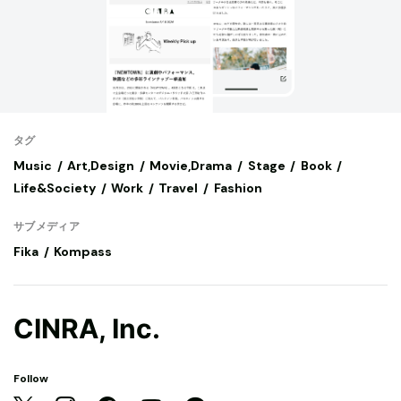
タグ
Music
Art,Design
Movie,Drama
Stage
Book
Life&Society
Work
Travel
Fashion
サブメディア
Fika
Kompass
CINRA, Inc.
Follow