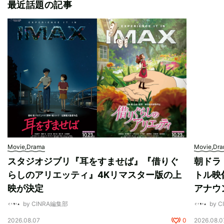
最近話題の記事
Movie,Drama
Movie,Dr
スタジオジブリ『耳をすませば』『借りぐ
朝ドラ
らしのアリエッティ』4Kリマスター版の上
トル映
映が決定
アナウ
by CINRA編集部
by 
2026.08.07
0
2026.08.0