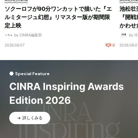
ソクーロフが90分ワンカットで描いた『エ
池松壮
ルミタージュ幻想』リマスター版が期間限
『開戦
定上映
かわせ
by CINRA編集部
by I
2026.08.07
0
2026.08.0
Special Feature
CINRA Inspiring Awards
Edition 2026
詳しくみる