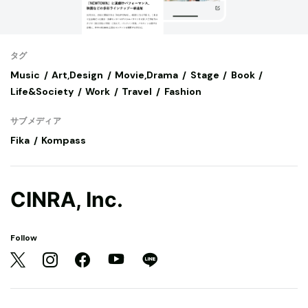
タグ
Music
Art,Design
Movie,Drama
Stage
Book
Life&Society
Work
Travel
Fashion
サブメディア
Fika
Kompass
CINRA, Inc.
Follow