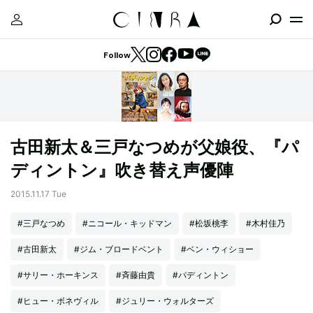
Follow
古田新太＆三戸なつめが父娘役、『パ
ディントン』吹き替え声優陣
2015.11.17 Tue
#三戸なつめ
#ニコール・キッドマン
#松坂桃李
#木村佳乃
#古田新太
#ジム・ブロードベント
#ベン・ウィショー
#サリー・ホーキンス
#斉藤由貴
#パディントン
#ヒュー・ボネヴィル
#ジュリー・ウォルターズ