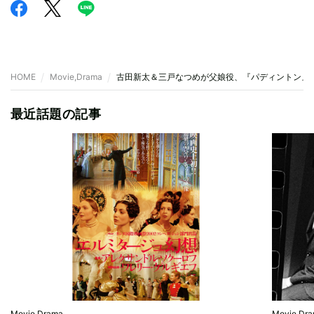
HOME
Movie,Drama
古田新太＆三戸なつめが父娘役、『パディントン』
最近話題の記事
Movie,Drama
Movie,Dr