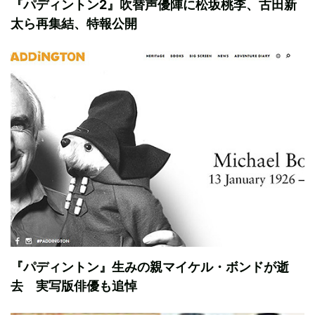
『パディントン2』吹替声優陣に松坂桃李、古田新
太ら再集結、特報公開
『パディントン』生みの親マイケル・ボンドが逝
去 実写版俳優も追悼