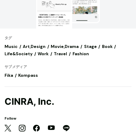
タグ
Music
Art,Design
Movie,Drama
Stage
Book
Life&Society
Work
Travel
Fashion
サブメディア
Fika
Kompass
CINRA, Inc.
Follow