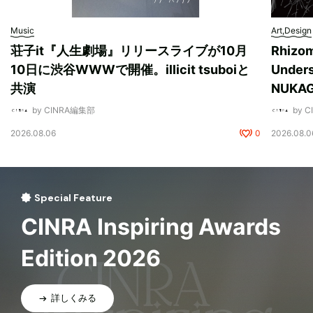
Music
Art,Design
荘子it『人生劇場』リリースライブが10月
Rhizo
10日に渋谷WWWで開催。illicit tsuboiと
Unde
共演
NUK
by CINRA編集部
by 
2026.08.06
0
2026.08.0
Special Feature
CINRA Inspiring Awards
Edition 2026
詳しくみる