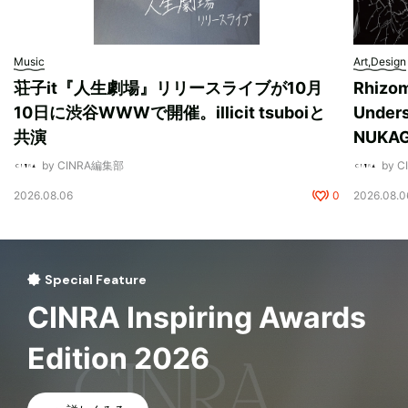
Music
Art,Design
荘子it『人生劇場』リリースライブが10月
Rhizo
10日に渋谷WWWで開催。illicit tsuboiと
Unde
共演
NUK
by CINRA編集部
by 
2026.08.06
0
2026.08.0
Special Feature
CINRA Inspiring Awards
Edition 2026