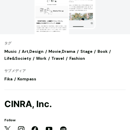
タグ
Music
Art,Design
Movie,Drama
Stage
Book
Life&Society
Work
Travel
Fashion
サブメディア
Fika
Kompass
CINRA, Inc.
Follow