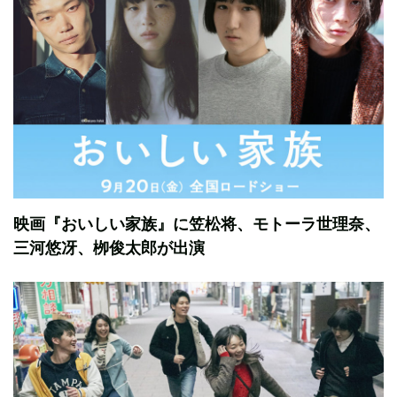
映画『おいしい家族』に笠松将、モトーラ世理奈、
三河悠冴、栁俊太郎が出演