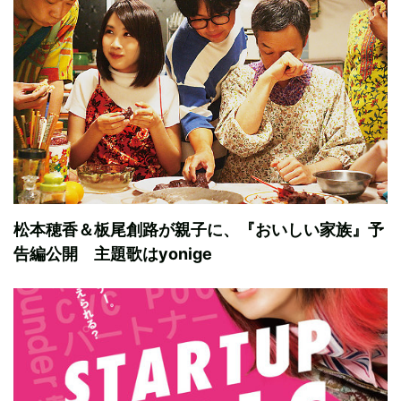
松本穂香＆板尾創路が親子に、『おいしい家族』予
告編公開 主題歌はyonige