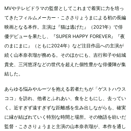
MVやテレビドラマの監督としてこれまで着実に力を培っ
てきたフィルムメーカー・こささりょうまによる初の長編
映画となる本作。主演は『猫は逃げた』（2021年）で俳
優デビューを果たし、『SUPER HAPPY FOREVER』『夜
のまにまに』（ともに2024年）など注目作品への主演が
続く山本奈衣瑠が務める。そのほかにも、吉行和子や結城
貴史、三河悠冴などの世代を超えた個性豊かな俳優陣が集
結した。
あらゆる悩みやルーツを抱える若者たちが「ゲストハウス
ココ」を訪れ、他者とふれあい、食をともにし、去ってい
く。近すぎず遠すぎずな距離感を生み出しながらも、確実
に縁が結ばれていく特別な時間と場所。その物語を紡いだ
監督・こささりょうまと主演の山本奈衣瑠が、本作を通し