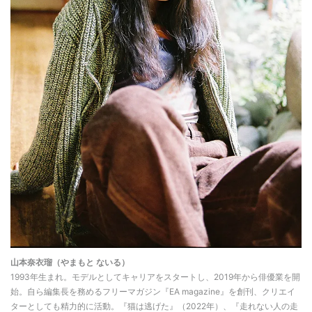
山本奈衣瑠（やまもと ないる）
1993年生まれ。モデルとしてキャリアをスタートし、2019年から俳優業を開
始。自ら編集長を務めるフリーマガジン『EA magazine』を創刊、クリエイ
ターとしても精力的に活動。『猫は逃げた』（2022年）、『走れない人の走