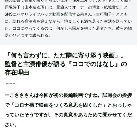
禍の影響で客足が戻りきらないなか、住み込みでアルバイトとして働く
戸塚詩子（山本奈衣瑠）は、元旅人でオーナーの博文（結城貴史）と
SNSにハマりライフハック動画を配信する泉さん（吉行和子）ととも
に、訪れる宿泊者を迎えながら、慎ましくも満ち足りた生活を送ってい
た。ココにやってくるのは、何かしら悩みを抱えた若者たち。彼らの物
語がひとつずつ綴られる。
「何も言わずに、ただ隣に寄り添う映画」。
監督と主演俳優が語る『ココでのはなし』の
存在理由
ーこさささんは今回が初の長編映画ですね。試写会の挨拶
で「コロナ禍で映画をつくる意思を固くした」とおっしゃ
っていたそうですが、その真意をあらためて聞かせてくだ
さい。