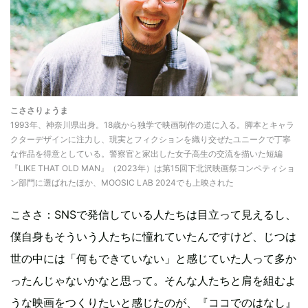
こささりょうま
1993年、神奈川県出身。18歳から独学で映画制作の道に入る。脚本とキャラ
クターデザインに注力し、現実とフィクションを織り交ぜたユニークで丁寧
な作品を得意としている。警察官と家出した女子高生の交流を描いた短編
『LIKE THAT OLD MAN』（2023年）は第15回下北沢映画祭コンペティショ
ン部門に選ばれたほか、MOOSIC LAB 2024でも上映された
こささ：SNSで発信している人たちは目立って見えるし、
僕自身もそういう人たちに憧れていたんですけど、じつは
世の中には「何もできていない」と感じていた人って多か
ったんじゃないかなと思って。そんな人たちと肩を組むよ
うな映画をつくりたいと感じたのが、『ココでのはなし』