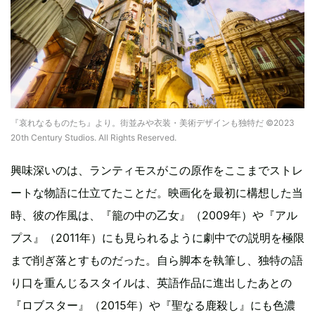
『哀れなるものたち』より。街並みや衣装・美術デザインも独特だ ©2023
20th Century Studios. All Rights Reserved.
興味深いのは、ランティモスがこの原作をここまでストレ
ートな物語に仕立てたことだ。映画化を最初に構想した当
時、彼の作風は、『籠の中の乙女』（2009年）や『アル
プス』（2011年）にも見られるように劇中での説明を極限
まで削ぎ落とすものだった。自ら脚本を執筆し、独特の語
り口を重んじるスタイルは、英語作品に進出したあとの
『ロブスター』（2015年）や『聖なる鹿殺し』にも色濃