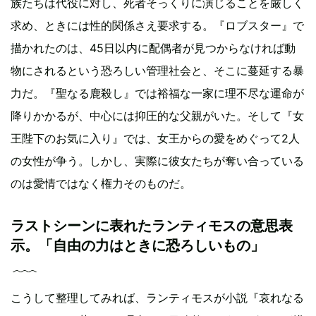
族たちは代役に対し、死者そっくりに演じることを厳しく
求め、ときには性的関係さえ要求する。『ロブスター』で
描かれたのは、45日以内に配偶者が見つからなければ動
物にされるという恐ろしい管理社会と、そこに蔓延する暴
力だ。『聖なる鹿殺し』では裕福な一家に理不尽な運命が
降りかかるが、中心には抑圧的な父親がいた。そして『女
王陛下のお気に入り』では、女王からの愛をめぐって2人
の女性が争う。しかし、実際に彼女たちが奪い合っている
のは愛情ではなく権力そのものだ。
ラストシーンに表れたランティモスの意思表
示。「自由の力はときに恐ろしいもの」
こうして整理してみれば、ランティモスが小説『哀れなる