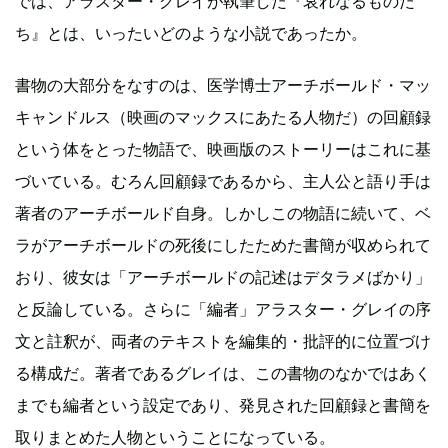
では、アラスター・グレイが執筆した『哀れなるものた
ち』とは、いったいどのような小説であったか。
書物の大部分をなすのは、医学博士アーチボールド・マッ
キャンドルス（映画のマックスにあたる人物だ）の回顧録
という体をとった物語で、映画版のストーリーはこれに基
づいている。むろん回顧録であるから、主人公と語り手は
著者のアーチボールド自身。しかしこの物語に続いて、ベ
ラがアーチボールドの死後にしたためた書簡が収められて
おり、彼女は「アーチボールドの記述はデタラメばかり」
と反論している。さらに「編者」アラスター・グレイの序
文と註釈が、両者のテキストを編集的・批評的に位置づけ
る構成だ。著者であるグレイは、この書物のなかではあく
までも編者という設定であり、発見された回顧録と書簡を
取りまとめた人物ということになっている。