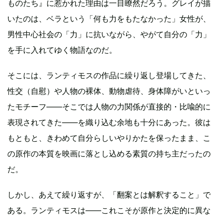
ものたち』に惹かれた理由は一目瞭然だろう。グレイが描
いたのは、ベラという「何も力をもたなかった」女性が、
男性中心社会の「力」に抗いながら、やがて自分の「力」
を手に入れてゆく物語なのだ。
そこには、ランティモスの作品に繰り返し登場してきた、
性交（自慰）や人物の裸体、動物虐待、身体障がいといっ
たモチーフ――そこでは人物の力関係が直接的・比喩的に
表現されてきた――を織り込む余地も十分にあった。彼は
もともと、きわめて自分らしいやりかたを保ったまま、こ
の原作の本質を映画に落とし込める素質の持ち主だったの
だ。
しかし、あえて繰り返すが、「翻案とは解釈すること」で
ある。ランティモスは――これこそが原作と決定的に異な