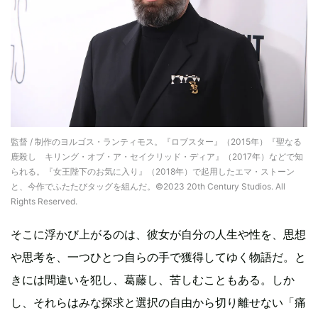
監督 / 制作のヨルゴス・ランティモス。『ロブスター』（2015年）『聖なる
鹿殺し キリング・オブ・ア・セイクリッド・ディア』（2017年）などで知
られる。『女王陛下のお気に入り』（2018年）で起用したエマ・ストーン
と、今作でふたたびタッグを組んだ。©2023 20th Century Studios. All
Rights Reserved.
そこに浮かび上がるのは、彼女が自分の人生や性を、思想
や思考を、一つひとつ自らの手で獲得してゆく物語だ。と
きには間違いを犯し、葛藤し、苦しむこともある。しか
し、それらはみな探求と選択の自由から切り離せない「痛