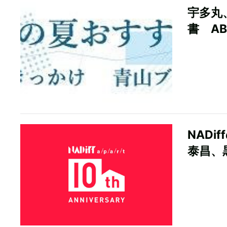
宇多丸
書 A
NADi
泰昌、