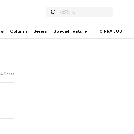
ew
Column
Series
Special Feature
CINRA JOB
14 Posts