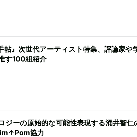
手帖』次世代アーティスト特集、評論家や
推す100組紹介
ロジーの原始的な可能性表現する涌井智仁
im↑Pom協力