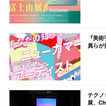
『美術
員らが
テクノ
展、Ch