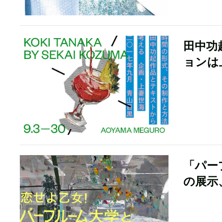
田中功
ョンは
「パー
の展示