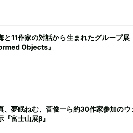
海と11作家の対話から生まれたグループ展
ormed Objects』
真、夢眠ねむ、菅俊一ら約30作家参加のウ
示『富士山展β』