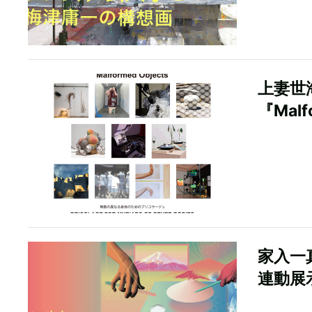
上妻世
『Malf
家入一
連動展