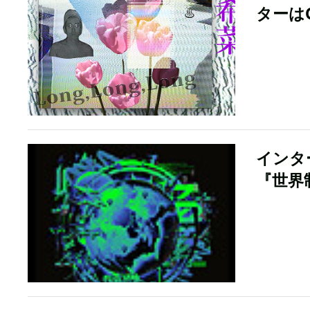
ターはC
インタ
『世界