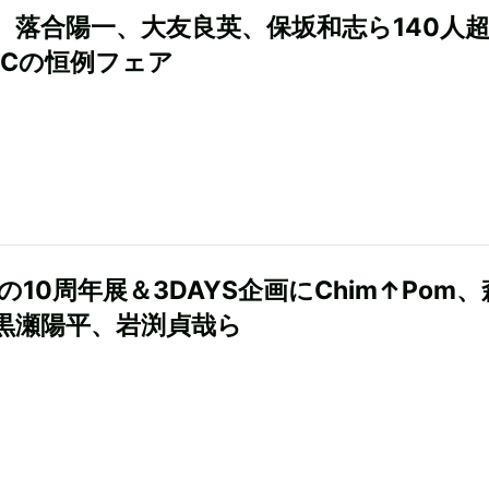
、落合陽一、大友良英、保坂和志ら140人
BCの恒例フェア
ffの10周年展＆3DAYS企画にChim↑Pom
黒瀬陽平、岩渕貞哉ら