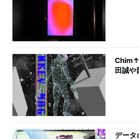
Chi
田誠や
データ