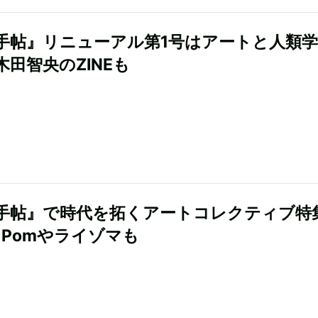
手帖』リニューアル第1号はアートと人類
木田智央のZINEも
手帖』で時代を拓くアートコレクティブ
m↑Pomやライゾマも