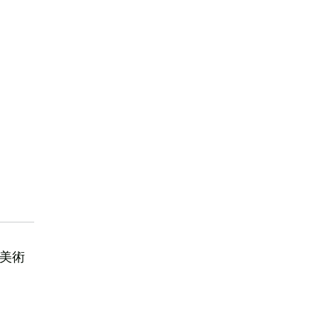
集
『美術