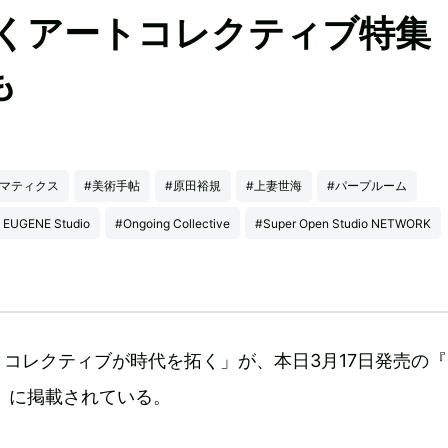
拓くアートコレクティブ特
も
ゾマティクス
#美術手帖
#原田裕規
#上妻世海
#パープルーム
 EUGENE Studio
#Ongoing Collective
#Super Open Studio NETWORK
コレクティブが時代を拓く」が、本日3月17日発売の
』に掲載されている。