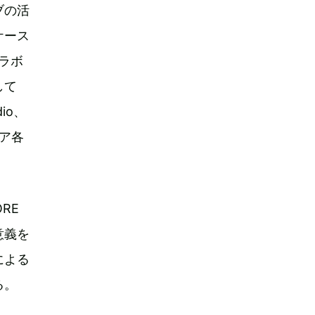
ブの活
ケース
ラボ
して
dio、
ジア各
RE
意義を
による
る。