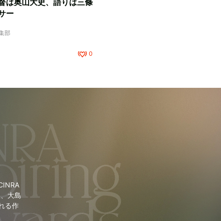
督は奥山大史、語りは三條
サー
編集部
0
NRA
里、大島
れる作