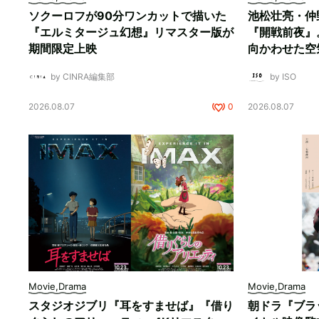
ソクーロフが90分ワンカットで描いた
池松壮亮・仲
『エルミタージュ幻想』リマスター版が
『開戦前夜』
期間限定上映
向かわせた空
by CINRA編集部
by ISO
2026.08.07
0
2026.08.07
Movie,Drama
Movie,Drama
スタジオジブリ『耳をすませば』『借り
朝ドラ『ブラ