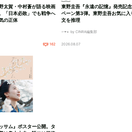
野太賀・中村蒼が語る映画
東野圭吾『永遠の記憶』発売記念
。「日本必敗」でも戦争へ
ペーン第3弾。東野圭吾お気に入
気の正体
文を推理
by CINRA編集部
162
2026.08.07
ッサム』ポスター公開。タ