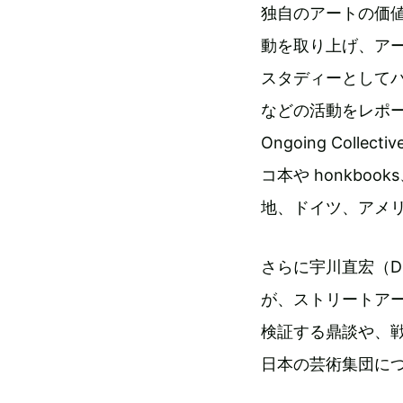
独自のアートの価
動を取り上げ、ア
スタディーとしてパ
などの活動をレポ
Ongoing Collect
コ本や honkb
地、ドイツ、アメ
さらに宇川直宏（DO
が、ストリートア
検証する鼎談や、
日本の芸術集団に