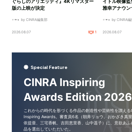
ぐらしのアリエッティ』4Kリマスター
イトル映像監
版の上映が決定
雅幸アナウン
by CINRA編集部
by CINRA
2026.08.07
1
2026.08.07
Special Feature
CINRA Inspiring
Awards Edition 2026
これからの時代を形づくる作品の創造性や芸術性を讃えるCI
Inspiring Awards。審査員6名（朝井リョウ、おかざき真
依提亜、三宅香帆、吉田恵里香、山中遥子）に、意欲あふ
品を選出していただいた。