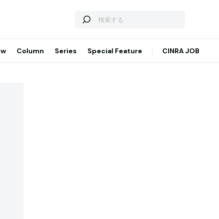
ew
Column
Series
Special Feature
CINRA JOB