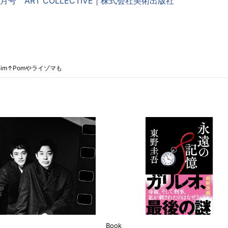
号 ART COLLECTIVE | 株式会社美術出版社
m↑Pomやライゾマも
Book