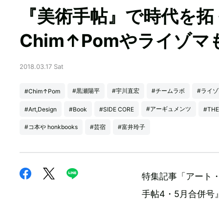
『美術手帖』で時代を
Chim↑Pomやライゾマ
2018.03.17 Sat
#黒瀬陽平
#宇川直宏
#チームラボ
#ライ
#Chim↑Pom
#アーギュメンツ
#Art,Design
#Book
#SIDE CORE
#THE
#コ本や honkbooks
#芸宿
#富井玲子
特集記事「アート・
手帖4・5月合併号