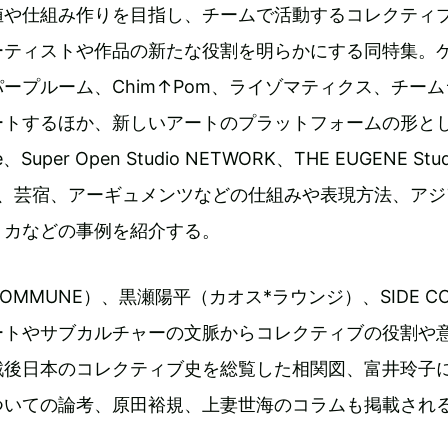
値や仕組み作りを目指し、チームで活動するコレクティ
ーティストや作品の新たな役割を明らかにする同特集。
ープルーム、Chim↑Pom、ライゾマティクス、チーム
ートするほか、新しいアートのプラットフォームの形と
ive、Super Open Studio NETWORK、THE EUGENE Stu
ooks、芸宿、アーギュメンツなどの仕組みや表現方法、ア
リカなどの事例を紹介する。
MMUNE）、黒瀬陽平（カオス*ラウンジ）、SIDE CO
ートやサブカルチャーの文脈からコレクティブの役割や
戦後日本のコレクティブ史を総覧した相関図、富井玲子
ついての論考、原田裕規、上妻世海のコラムも掲載され