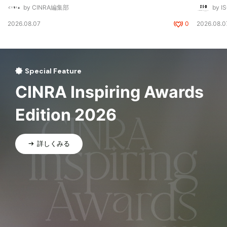
by CINRA編集部
by I
2026.08.07
0
2026.08.0
Special Feature
CINRA Inspiring Awards
Edition 2026
詳しくみる