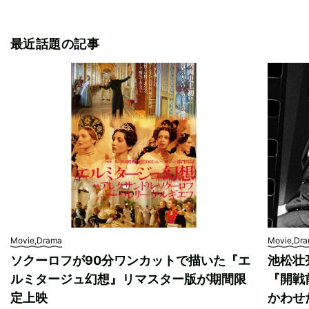
最近話題の記事
Movie,Drama
Movie,Dr
ソクーロフが90分ワンカットで描いた『エ
池松壮
ルミタージュ幻想』リマスター版が期間限
『開戦
定上映
かわせ