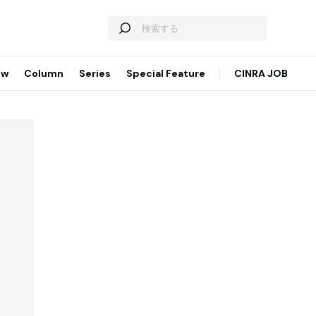
ew
Column
Series
Special Feature
CINRA JOB