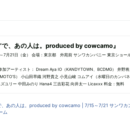
、あの人は。produced by cowcamo』
土）～7月21日（金） 会場：東京都 外苑前 サンワカンパニー 東京ショー
 参加アーティスト： Dream Aya IO（KANDYTOWN、BCDMG） 井野将之
MOTO'S） 小山田早織 河野貴之 小見山峻 コムアイ（水曜日のカンパ
ユリー 中田みのり Hana4 三吉彩花 向井太一 Licaxxx 料金：無料
の人は。produced by cowcamo | 7/15～7/21 サンワ
ーム