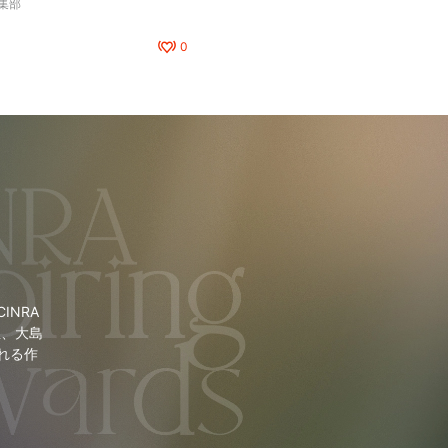
編集部
0
NRA
里、大島
れる作