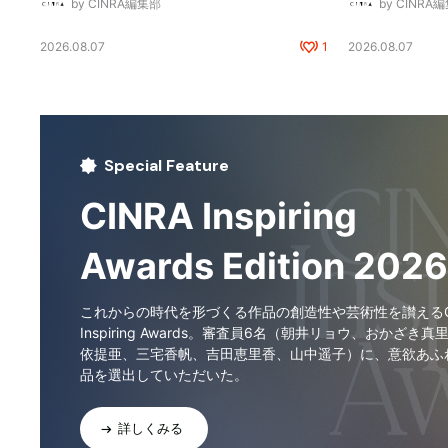
by CINRA編集部
by CINRA
2026.08.07
1
2026.08.07
Special Feature
CINRA Inspiring
Awards Edition 2026
これからの時代を形づくる作品の創造性や芸術性を讃えるCI
Inspiring Awards。審査員6名（朝井リョウ、おかざき真
依提亜、三宅香帆、吉田恵里香、山中遥子）に、意欲あふ
品を選出していただいた。
詳しくみる