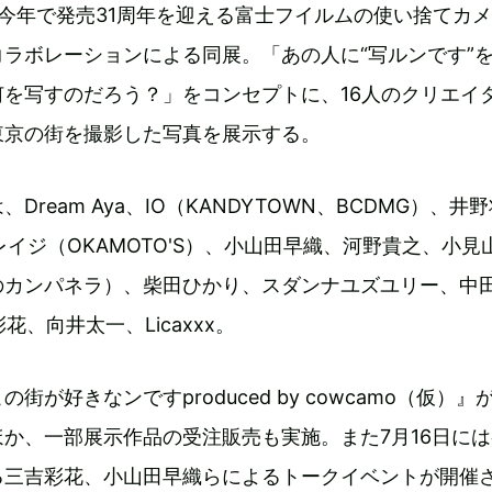
と、今年で発売31周年を迎える富士フイルムの使い捨てカ
ラボレーションによる同展。「あの人に“写ルンです”
を写すのだろう？」をコンセプトに、16人のクリエイ
東京の街を撮影した写真を展示する。
Dream Aya、IO（KANDYTOWN、BCDMG）、井
トレイジ（OKAMOTO'S）、小山田早織、河野貴之、小見
のカンパネラ）、柴田ひかり、スダンナユズユリー、中
花、向井太一、Licaxxx。
街が好きなンですproduced by cowcamo（仮）』
か、一部展示作品の受注販売も実施。また7月16日に
る三吉彩花、小山田早織らによるトークイベントが開催