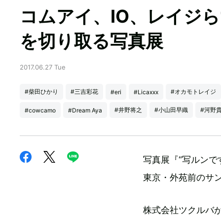
コムアイ、IO、レイジ
を切り取る写真展
2017.06.27 Tue
#柴田ひかり
#三吉彩花
#オカモトレイジ
#eri
#Licaxxx
#井野将之
#小山田早織
#河野
#cowcamo
#Dream Aya
写真展『“写ルンです”
東京・外苑前のサ
株式会社ツクルバ