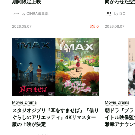
期間限定上映
向かわせた空
by CINRA編集部
by ISO
2026.08.07
0
2026.08.07
Movie,Drama
Movie,Drama
スタジオジブリ『耳をすませば』『借り
朝ドラ『ブラ
ぐらしのアリエッティ』4Kリマスター
イトル映像監
版の上映が決定
雅幸アナウン