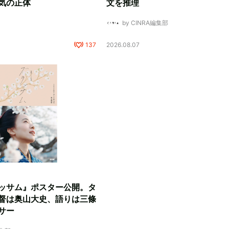
気の正体
文を推理
by CINRA編集部
137
2026.08.07
ッサム』ポスター公開。タ
督は奥山大史、語りは三條
サー