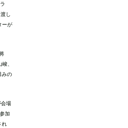
メラ
を渡し
ターが
野将
山峻、
田みの
が会場
は参加
され