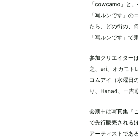
「cowcamo」
「写ルンです」のコ
たら、どの街の、何
「写ルンです」で
参加クリエイターは、
之、eri、オカモ
コムアイ（水曜日
り、Hana4、三吉彩
会期中は写真集『この
で先行販売されるほ
アーティストであ