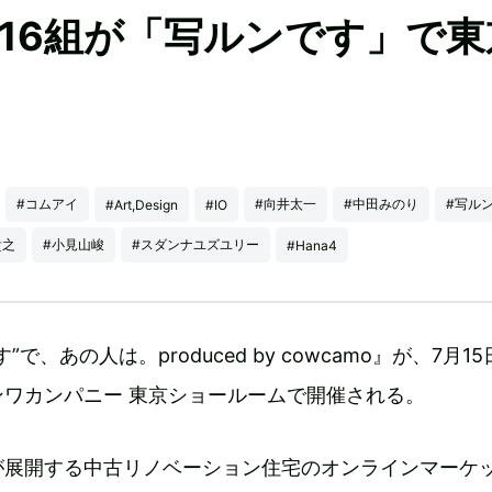
ら16組が「写ルンです」で東
#コムアイ
#向井太一
#中田みのり
#写ル
#Art,Design
#IO
貴之
#小見山峻
#スダンナユズユリー
#Hana4
で、あの人は。produced by cowcamo』が、7月1
ンワカンパニー 東京ショールームで開催される。
が展開する中古リノベーション住宅のオンラインマーケ