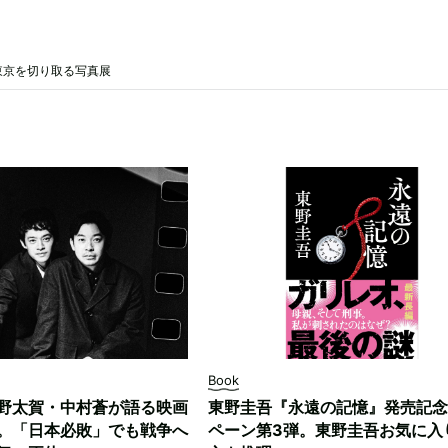
東京を切り取る写真展
Book
野太賀・中村蒼が語る映画
東野圭吾『永遠の記憶』発売記念
。「日本必敗」でも戦争へ
ペーン第3弾。東野圭吾お気に入