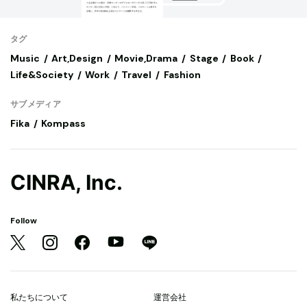
タグ
Music
Art,Design
Movie,Drama
Stage
Book
Life&Society
Work
Travel
Fashion
サブメディア
Fika
Kompass
CINRA, Inc.
Follow
私たちについて
運営会社