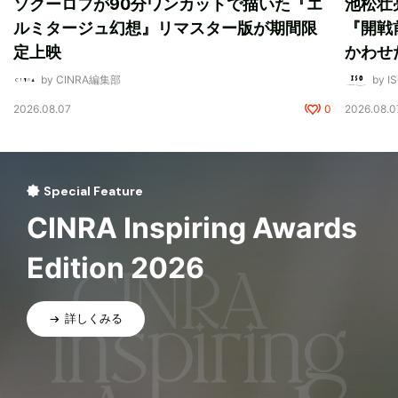
ソクーロフが90分ワンカットで描いた『エ
池松壮
ルミタージュ幻想』リマスター版が期間限
『開戦
定上映
かわせ
by CINRA編集部
by I
2026.08.07
0
2026.08.0
Special Feature
CINRA Inspiring Awards
Edition 2026
詳しくみる