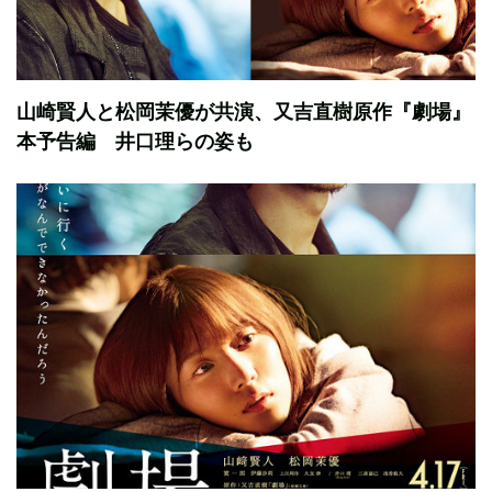
山崎賢人と松岡茉優が共演、又吉直樹原作『劇場』
本予告編 井口理らの姿も