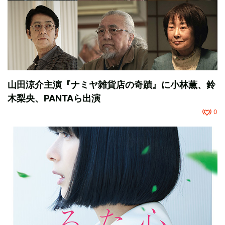
山田涼介主演『ナミヤ雑貨店の奇蹟』に小林薫、鈴
木梨央、PANTAら出演
0