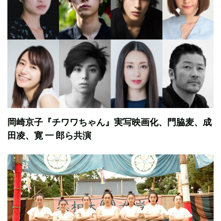
岡崎京子『チワワちゃん』実写映画化、門脇麦、成
田凌、寛 一 郎ら共演