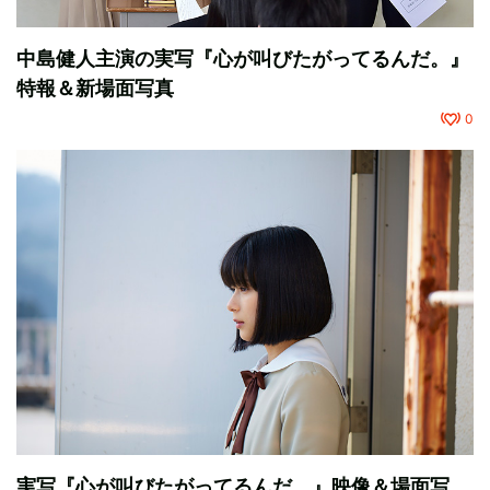
中島健人主演の実写『心が叫びたがってるんだ。』
特報＆新場面写真
0
実写『心が叫びたがってるんだ。』映像＆場面写