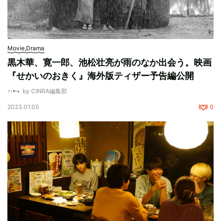
Movie,Drama
黒木華、寛一郎、池松壮亮が雨のなか出会う。映画
『せかいのおきく』海外版ティザー予告編公開
by CINRA編集部
2023.01.05
0