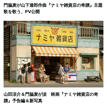
門脇麦が山下達郎作曲『ナミヤ雑貨店の奇蹟』主題
歌を歌う、PV公開
山田涼介＆門脇麦が涙 映画『ナミヤ雑貨店の奇
蹟』予告編＆新写真