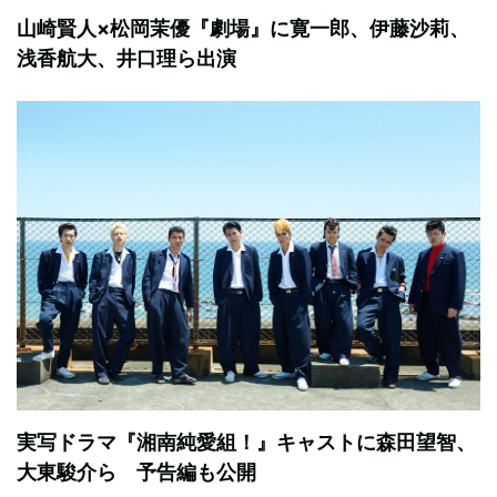
山崎賢人×松岡茉優『劇場』に寛一郎、伊藤沙莉、
浅香航大、井口理ら出演
実写ドラマ『湘南純愛組！』キャストに森田望智、
大東駿介ら 予告編も公開