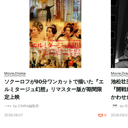
Movie,Drama
Movie,Dr
ソクーロフが90分ワンカットで描いた『エ
池松壮
ルミタージュ幻想』リマスター版が期間限
『開戦
定上映
かわせ
by CINRA編集部
by I
2026.08.07
0
2026.08.0