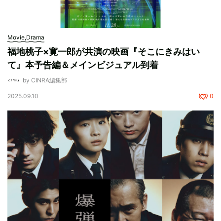
Movie,Drama
福地桃子×寛一郎が共演の映画『そこにきみはい
て』本予告編＆メインビジュアル到着
by CINRA編集部
2025.09.10
0