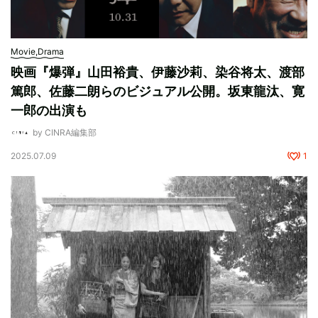
Movie,Drama
映画『爆弾』山田裕貴、伊藤沙莉、染谷将太、渡部
篤郎、佐藤二朗らのビジュアル公開。坂東龍汰、寛
一郎の出演も
by CINRA編集部
2025.07.09
1