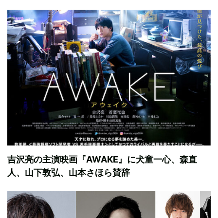
吉沢亮の主演映画『AWAKE』に犬童一心、森直
人、山下敦弘、山本さほら賛辞