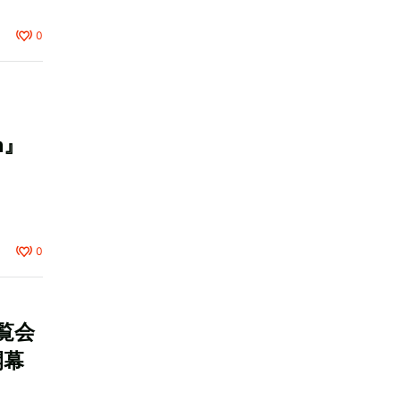
0
da』
0
覧会
開幕