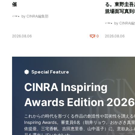
催
る。東野圭吾
規場面写真到
by CINRA編集部
by CINRA
2026.08.06
0
2026.08.06
Special Feature
CINRA Inspiring
Awards Edition 2026
これからの時代を形づくる作品の創造性や芸術性を讃えるCI
Inspiring Awards。審査員6名（朝井リョウ、おかざき真
依提亜、三宅香帆、吉田恵里香、山中遥子）に、意欲あふ
品を選出していただいた。