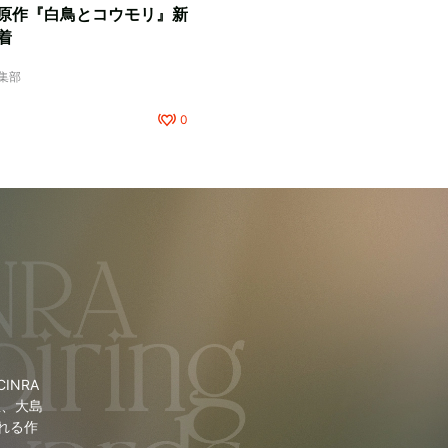
原作『白鳥とコウモリ』新
着
編集部
0
NRA
里、大島
れる作