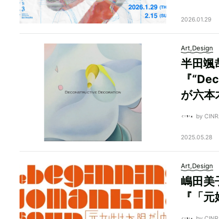
2026.01.29
Art,Design
半田颯
『“Deco
が六本
by CI
2025.05.28
Art,Design
嶋田美
『「元
by CI