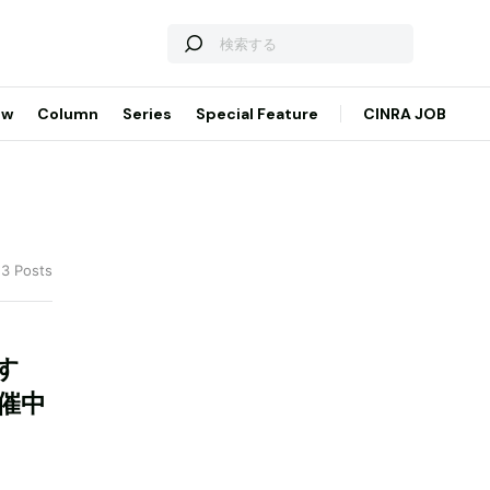
ew
Column
Series
Special Feature
CINRA JOB
 3 Posts
す
開催中