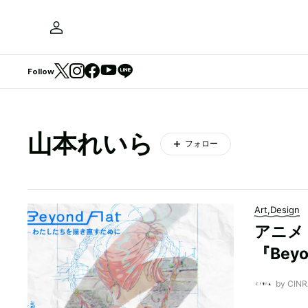
Follow
山本れいら
フォロー
Art,Design
アニメ
『Bey
by CI