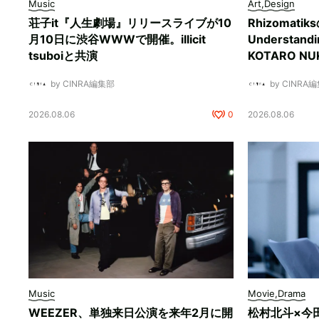
Music
Art,Design
荘子it『人生劇場』リリースライブが10
Rhizomati
月10日に渋谷WWWで開催。illicit
Understan
tsuboiと共演
KOTARO 
by CINRA編集部
by CINRA
2026.08.06
0
2026.08.06
Music
Movie,Drama
WEEZER、単独来日公演を来年2月に開
松村北斗×今