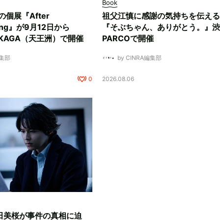
Book
ksの個展『After
祖父江慎に感謝の気持ちを伝える
ding』が9月12日から
『そぶちゃん、ありがとう。』渋
NUKAGA（天王洲）で開催
PARCOで開催
編集部
by CINRA編集部
0
2026.08.06
田美桜が事件の真相に迫