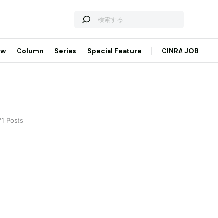
ew
Column
Series
Special Feature
CINRA JOB
71 Posts