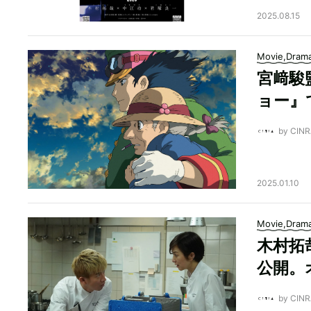
2025.08.15
Movie,Dram
宮﨑駿
ョー』
by CI
2025.01.10
Movie,Dram
木村拓
公開。
by CI