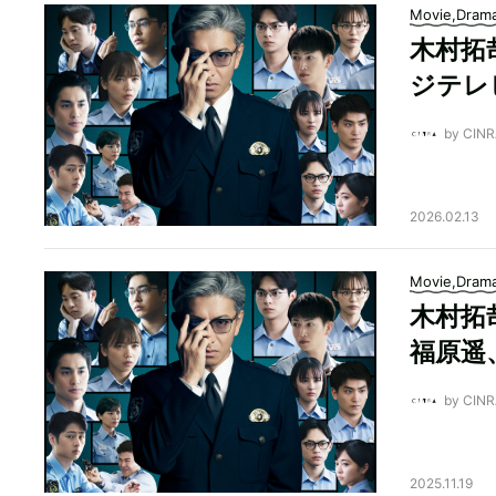
Movie,Dram
木村拓哉
ジテレ
by CI
2026.02.13
Movie,Dram
木村拓
福原遥
by CI
2025.11.19