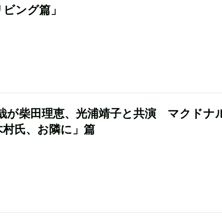
リビング篇」
哉が柴田理恵、光浦靖子と共演 マクドナ
木村氏、お隣に」篇