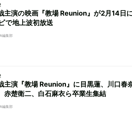
a
主演の映画『教場 Reunion』が2月14日
ビで地上波初放送
NRA編集部
a
哉主演『教場 Reunion』に目黒蓮、川口春
、赤楚衛二、白石麻衣ら卒業生集結
NRA編集部