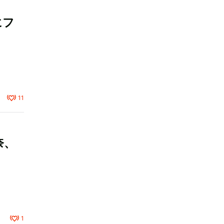
にフ
11
奈、
1