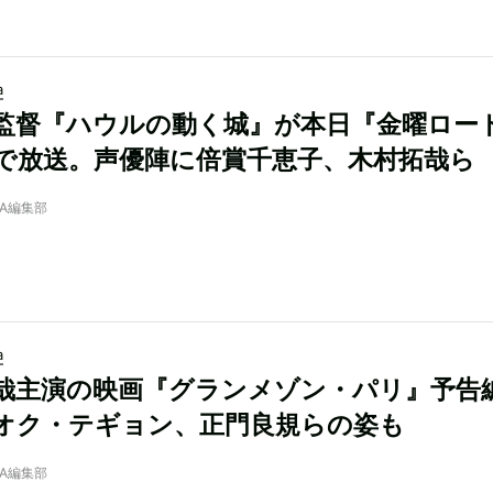
a
監督『ハウルの動く城』が本日『金曜ロー
で放送。声優陣に倍賞千恵子、木村拓哉ら
NRA編集部
a
哉主演の映画『グランメゾン・パリ』予告
オク・テギョン、正門良規らの姿も
NRA編集部