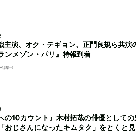
a
哉主演、オク・テギョン、正門良規ら共演
ランメゾン・パリ』特報到着
NRA編集部
a
への10カウント』木村拓哉の俳優としての
「おじさんになったキムタク」をとくと見