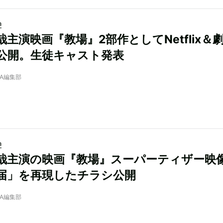
a
哉主演映画『教場』2部作としてNetflix＆
公開。生徒キャスト発表
NRA編集部
a
哉主演の映画『教場』スーパーティザー映
届」を再現したチラシ公開
NRA編集部