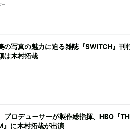
零一
美の写真の魅力に迫る雑誌『SWITCH』
頭は木村拓哉
T』プロデューサーが製作総指揮、HBO『TH
RM』に木村拓哉が出演