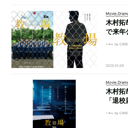
Movie,Dram
木村拓
で来年
by CI
2025.10.06
Movie,Dram
木村拓
「退校
by CI