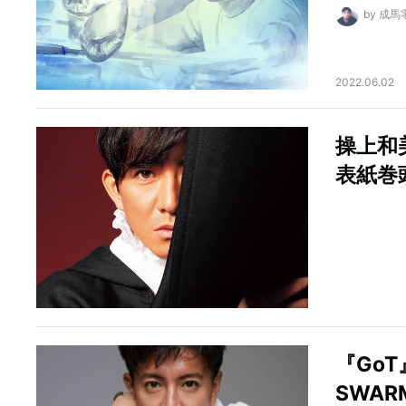
by 成馬
2022.06.02
操上和
表紙巻
『Go
SWA