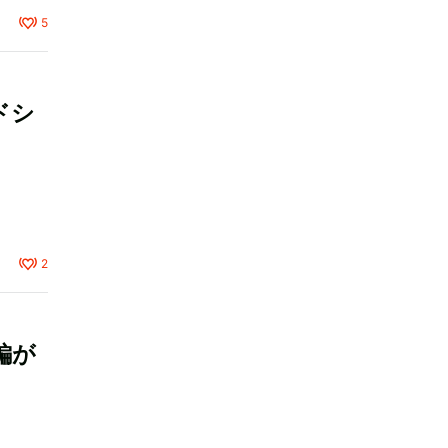
5
ドシ
2
編が