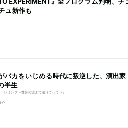
TO EXPERIMENT』全プログラム判明、チ
チュ新作も
がバカをいじめる時代に叛逆した、演出家
の半生
d by 『レミング〜世界の涯まで連れてって〜』
泰介