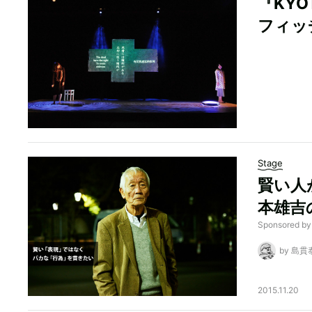
『KYO
フィッ
Stage
賢い人
本雄吉
Sponsore
by 島貫
2015.11.20