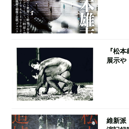
『松本
展示や
維新派