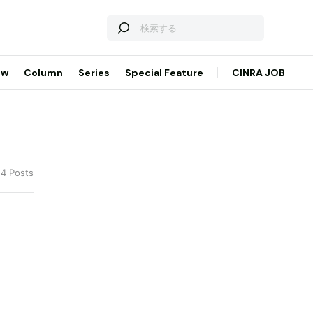
ew
Column
Series
Special Feature
CINRA JOB
14 Posts