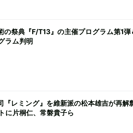
術の祭典『F/T13』の主催プログラム第1弾
グラム判明
司『レミング』を維新派の松本雄吉が再解
トに片桐仁、常磐貴子ら