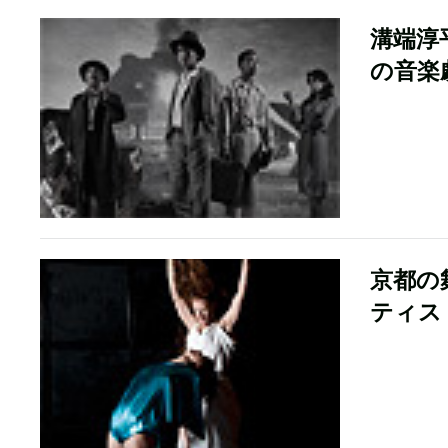
溝端淳
の音楽
京都の舞
ティス