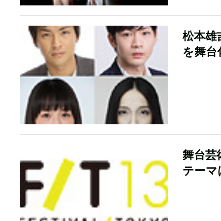
松本雄
を舞台
舞台芸
テーマ