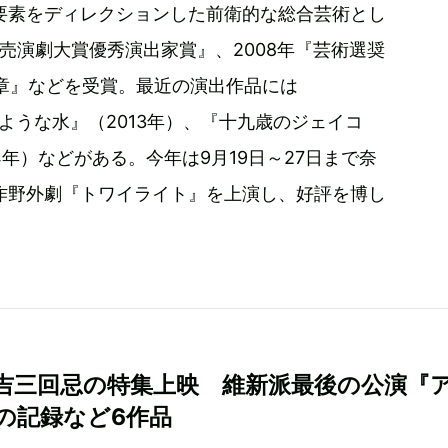
要素をディレクションした前衛的な総合芸術とし
読売演劇大賞優秀演出家賞』、2008年『芸術選奨
褒章』などを受賞。最近の演出作品には
石のような水』（2013年）、『十九歳のジェイコ
14年）などがある。今年は9月19日～27日まで奈
作野外劇『トワイライト』を上演し、好評を博し
吉三回忌の特集上映 維新派最後の公演『
の記録など6作品