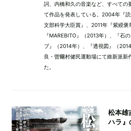
詞、内橋和久の音楽など、すべての
て作品を発表している。2004年『
文部科学大臣賞』、2011年『紫綬
『MAREBITO』（2013年）、『
ブ』（2014年）、『透視図』（20
良・曽爾村健民運動場にて維新派新
た。
松本雄
ハラ』