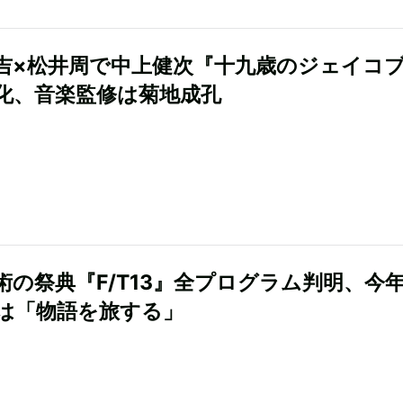
吉×松井周で中上健次『十九歳のジェイコ
化、音楽監修は菊地成孔
術の祭典『F/T13』全プログラム判明、今
は「物語を旅する」