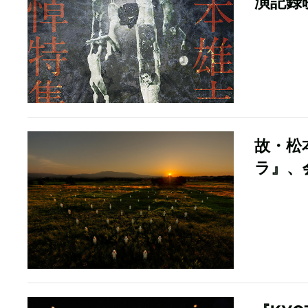
演記録
故・松
ラ』、