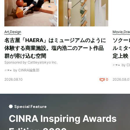
Art,Design
Movie,Dr
名古屋「HAERA」はミュージアムのように
ソクー
体験する商業施設。塩内浩二のアート作品
ルミタ
群が溶け込む空間
定上映
Sponsored by Cattleyatokyo Inc.
by 
by CINRA編集部
2026.08.10
0
2026.08.0
Special Feature
CINRA Inspiring Awards