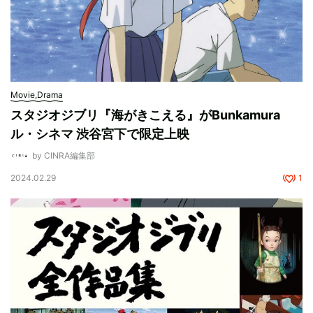
Movie,Drama
スタジオジブリ『海がきこえる』がBunkamura
ル・シネマ 渋谷宮下で限定上映
by CINRA編集部
2024.02.29
1