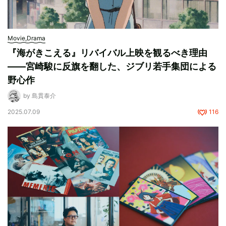
Movie,Drama
『海がきこえる』リバイバル上映を観るべき理由
――宮崎駿に反旗を翻した、ジブリ若手集団による
野心作
by 島貫泰介
2025.07.09
116