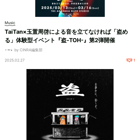
Music
TaiTan×玉置周啓による音を立てなければ「盗め
る」体験型イベント『盗-TOH-』第2弾開催
by CINRA編集部
2025.02.27
1