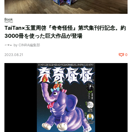
Book
TaiTan×玉置周啓『奇奇怪怪』第弐集刊行記念。約
3000冊を使った巨大作品が登場
by CINRA編集部
2023.08.21
0