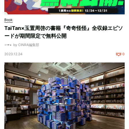
Book
TaiTan×玉置周啓の書籍『奇奇怪怪』全収録エピソ
ードが期間限定で無料公開
by CINRA編集部
2023.12.24
0