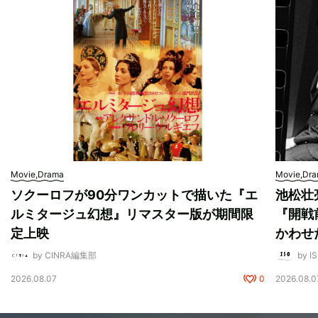
Movie,Drama
Movie,Dr
ソクーロフが90分ワンカットで描いた『エ
池松壮
ルミタージュ幻想』リマスター版が期間限
『開戦
定上映
かわせ
by CINRA編集部
by I
2026.08.07
0
2026.08.0