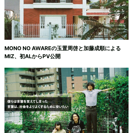
MONO NO AWAREの玉置周啓と加藤成順による
MIZ、初ALからPV公開