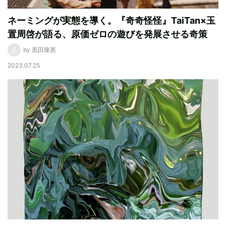
ネーミングが実態を導く。『奇奇怪怪』TaiTan×玉
置周啓が語る、原価ゼロの遊びを発展させる奇策
by 黒田隆憲
2023.07.25