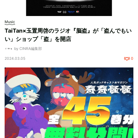
Music
TaiTan×玉置周啓のラジオ『脳盗』が「盗んでもい
い」ショップ「盗」を開店
by CINRA編集部
2024.03.05
0