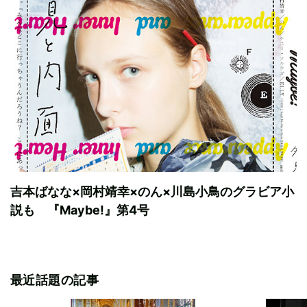
吉本ばなな×岡村靖幸×のん×川島小鳥のグラビア小
説も 『Maybe!』第4号
最近話題の記事