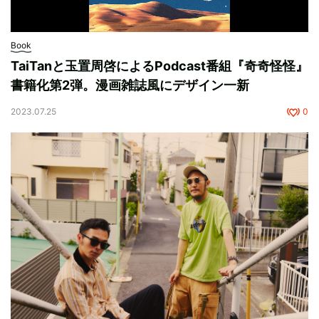
Book
TaiTanと玉置周啓によるPodcast番組『奇奇怪怪』
書籍化第2弾。漫画雑誌風にデザイン一新
2023.07.25
0