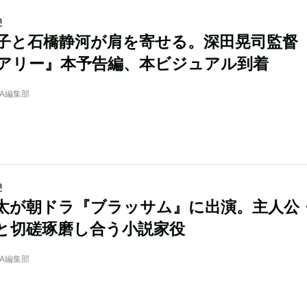
a
子と石橋静河が肩を寄せる。深田晃司監督
アリー』本予告編、本ビジュアル到着
NRA編集部
a
太が朝ドラ『ブラッサム』に出演。主人公
と切磋琢磨し合う小説家役
NRA編集部