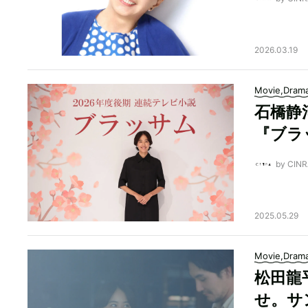
2026.03.19
Movie,Dram
石橋静
『ブラ
by CI
2025.05.29
Movie,Dram
松田龍
せ。サ