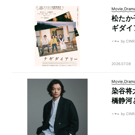
Movie,Dram
松たか
ギダイ
by CI
2026.07.08
Movie,Dram
染谷将
橋静河
by CI