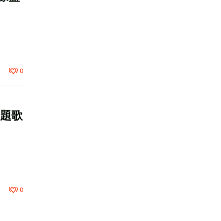
0
主題歌
0