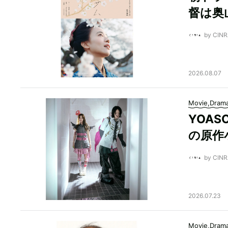
督は奥
by CI
2026.08.07
Movie,Dram
YOA
の原作
by CI
2026.07.23
Movie,Dram