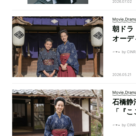
2026.07.02
Movie,Dram
朝ドラ
オーデ
by CI
2026.05.21
Movie,Dram
石橋静
「『こ
by CI