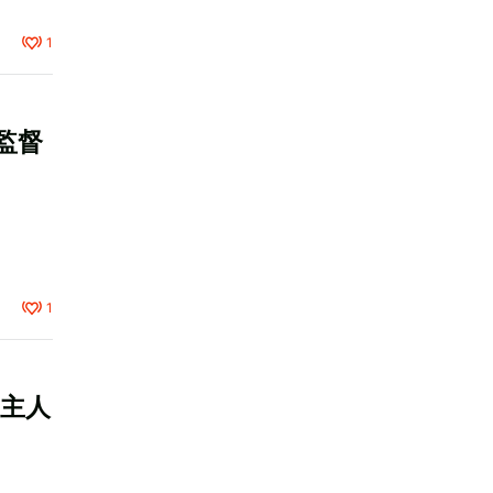
1
監督
1
の主人