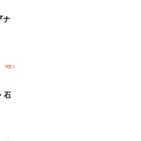
『ナ
3
・石