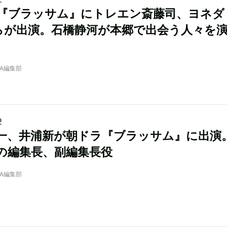
『ブラッサム』にトレエン斎藤司、ヨネダ
0らが出演。石橋静河が本郷で出会う人々を
NRA編集部
a
一、井浦新が朝ドラ『ブラッサム』に出演
の編集長、副編集長役
NRA編集部