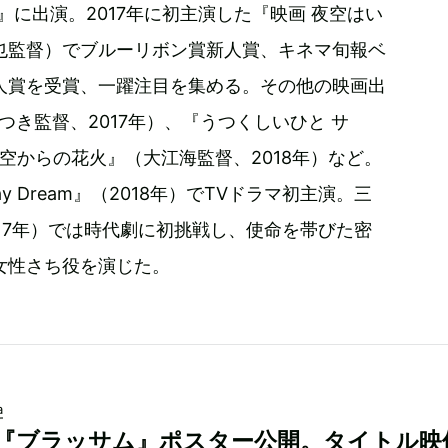
鱗』に出演。2017年に初主演した『映画 夜空はい
也監督）でブルーリボン賞新人賞、キネマ旬報ベ
人賞を受賞、一躍注目を集める。その他の映画出
なつき監督、2017年）、『うつくしいひと サ
『空からの花火』（大江海監督、2018年）など。
y Dream』（2018年）でTVドラマ初主演。三
17年）では時代劇に初挑戦し、使命を帯びた密
女性さち役を演じた。
a
『ブラッサム』ポスター公開。タイトル映