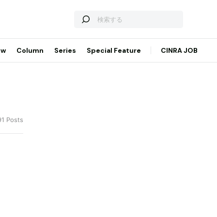
ew
Column
Series
Special Feature
CINRA JOB
91 Posts