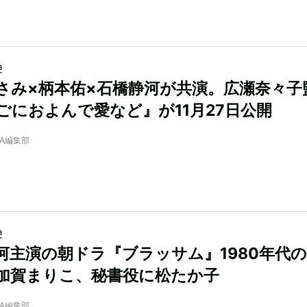
a
さみ×柄本佑×石橋静河が共演。広瀬奈々子
ごにおよんで愛など』が11月27日公開
NRA編集部
a
河主演の朝ドラ『ブラッサム』1980年代
加賀まりこ、秘書役に松たか子
NRA編集部