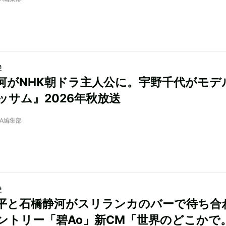
a
河がNHK朝ドラ主人公に。宇野千代がモデ
ッサム』2026年秋放送
NRA編集部
a
平と石橋静河がスリランカのバーで待ち合
ントリー「碧Ao」新CM「世界のどこかで