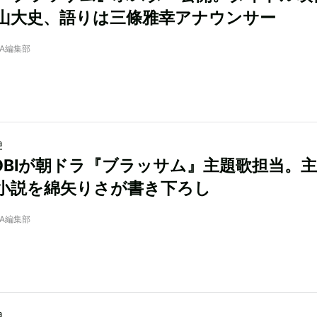
山大史、語りは三條雅幸アナウンサー
NRA編集部
a
SOBIが朝ドラ『ブラッサム』主題歌担当。
小説を綿矢りさが書き下ろし
NRA編集部
a