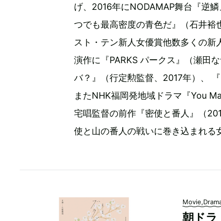
げ、2016年にNODAMAP舞台『逆
つでも最高密度の青色だ』（石井裕
スト・テン新人女優賞他数多くの新
演作に『PARKS パークス』（瀬田
バ？』（行定勲監督、2017年）、 
またNHK福岡発地域ドラマ『You Ma
宅唱監督の前作『密使と番人』（20
使と山の番人の戦いに巻き込まれる
Movie,Dram
朝ドラ