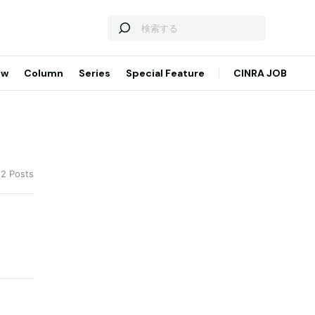
ew
Column
Series
Special Feature
CINRA JOB
 2 Posts