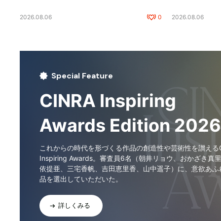
2026.08.06
0
2026.08.06
Special Feature
CINRA Inspiring
Awards Edition 2026
これからの時代を形づくる作品の創造性や芸術性を讃えるCI
Inspiring Awards。審査員6名（朝井リョウ、おかざき真
依提亜、三宅香帆、吉田恵里香、山中遥子）に、意欲あふ
品を選出していただいた。
詳しくみる