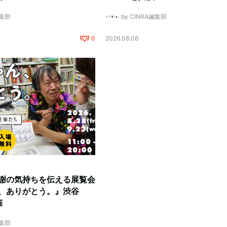
編集部
by CINRA編集部
0
2026.08.06
謝の気持ちを伝える展覧会
、ありがとう。』渋谷
催
編集部