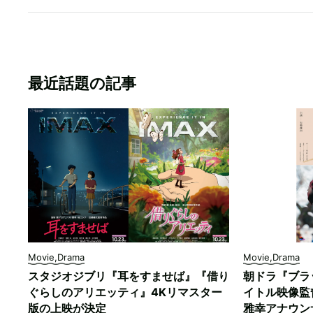
最近話題の記事
Movie,Drama
Movie,Drama
スタジオジブリ『耳をすませば』『借り
朝ドラ『ブラ
ぐらしのアリエッティ』4Kリマスター
イトル映像監
版の上映が決定
雅幸アナウン