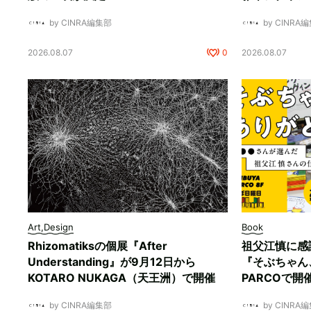
by CINRA編集部
by CINRA
2026.08.07
0
2026.08.07
Art,Design
Book
Rhizomatiksの個展『After
祖父江慎に感
Understanding』が9月12日から
『そぶちゃん
KOTARO NUKAGA（天王洲）で開催
PARCOで開
by CINRA編集部
by CINRA