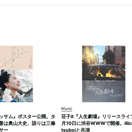
Music
ッサム』ポスター公開。タ
荘子it『人生劇場』リリースライ
督は奥山大史、語りは三條
月10日に渋谷WWWで開催。illici
サー
tsuboiと共演