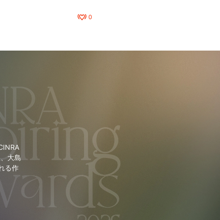
0
NRA
里、大島
れる作