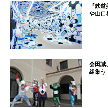
『鉄道
や山口
会田誠
組集う