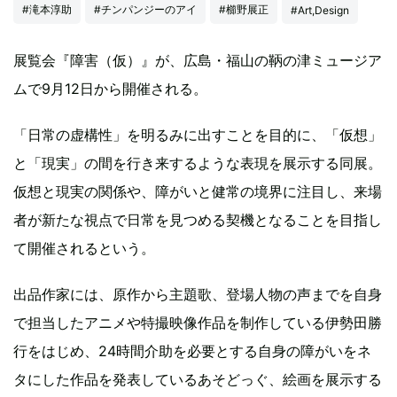
#滝本淳助
#チンパンジーのアイ
#櫛野展正
#Art,Design
展覧会『障害（仮）』が、広島・福山の鞆の津ミュージア
ムで9月12日から開催される。
「日常の虚構性」を明るみに出すことを目的に、「仮想」
と「現実」の間を行き来するような表現を展示する同展。
仮想と現実の関係や、障がいと健常の境界に注目し、来場
者が新たな視点で日常を見つめる契機となることを目指し
て開催されるという。
出品作家には、原作から主題歌、登場人物の声までを自身
で担当したアニメや特撮映像作品を制作している伊勢田勝
行をはじめ、24時間介助を必要とする自身の障がいをネ
タにした作品を発表しているあそどっぐ、絵画を展示する