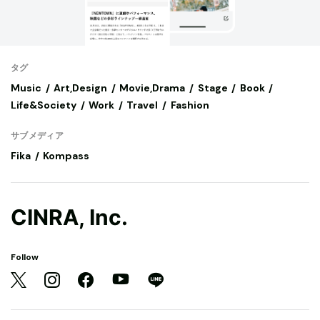
タグ
Music
Art,Design
Movie,Drama
Stage
Book
Life&Society
Work
Travel
Fashion
サブメディア
Fika
Kompass
CINRA, Inc.
Follow