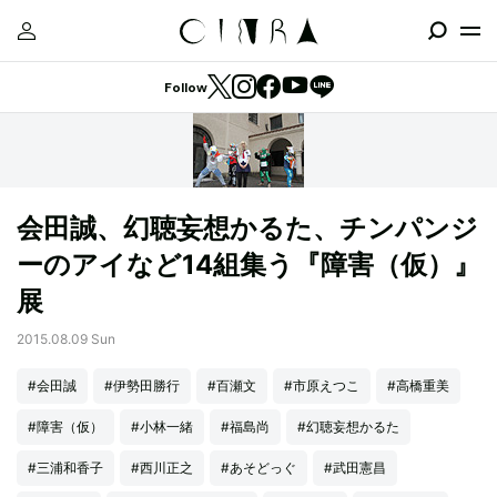
Follow
会田誠、幻聴妄想かるた、チンパンジ
ーのアイなど14組集う『障害（仮）』
展
2015.08.09 Sun
#会田誠
#伊勢田勝行
#百瀬文
#市原えつこ
#高橋重美
#障害（仮）
#小林一緒
#福島尚
#幻聴妄想かるた
#三浦和香子
#西川正之
#あそどっぐ
#武田憲昌