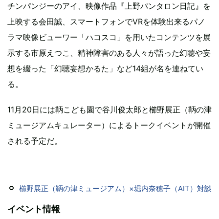
チンパンジーのアイ、映像作品『上野パンタロン日記』を
上映する会田誠、スマートフォンでVRを体験出来るパノ
ラマ映像ビューワー「ハコスコ」を用いたコンテンツを展
示する市原えつこ、精神障害のある人々が語った幻聴や妄
想を綴った「幻聴妄想かるた」など14組が名を連ねてい
る。
11月20日には鞆こども園で谷川俊太郎と櫛野展正（鞆の津
ミュージアムキュレーター）によるトークイベントが開催
される予定だ。
櫛野展正（鞆の津ミュージアム）×堀内奈穂子（AIT）対談
イベント情報