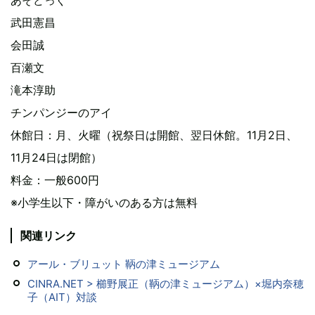
あそどっぐ
武田憲昌
会田誠
百瀬文
滝本淳助
チンパンジーのアイ
休館日：月、火曜（祝祭日は開館、翌日休館。11月2日、
11月24日は閉館）
料金：一般600円
※小学生以下・障がいのある方は無料
関連リンク
アール・ブリュット 鞆の津ミュージアム
CINRA.NET > 櫛野展正（鞆の津ミュージアム）×堀内奈穂
子（AIT）対談