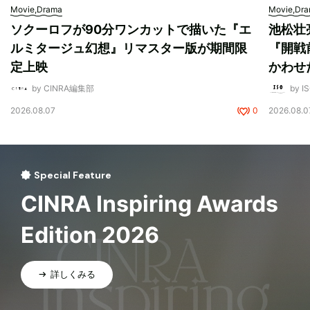
Movie,Drama
Movie,Dr
ソクーロフが90分ワンカットで描いた『エ
池松壮
ルミタージュ幻想』リマスター版が期間限
『開戦
定上映
かわせ
by CINRA編集部
by I
2026.08.07
0
2026.08.0
Special Feature
CINRA Inspiring Awards
Edition 2026
詳しくみる