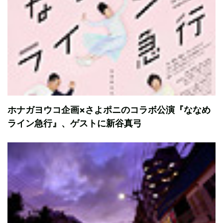
ホナガヨウコ企画×さよポニのコラボ公演『ななめ
ライン急行』、ゲストに新谷真弓