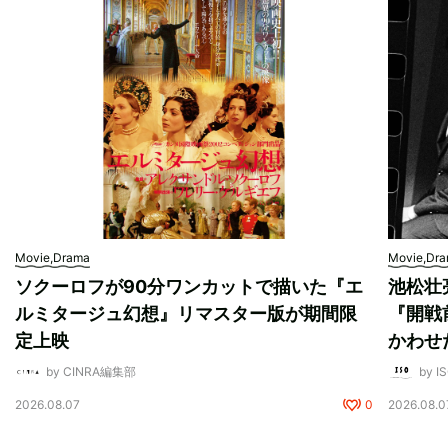
Movie,Drama
Movie,Dr
ソクーロフが90分ワンカットで描いた『エ
池松壮
ルミタージュ幻想』リマスター版が期間限
『開戦
定上映
かわせ
by CINRA編集部
by I
2026.08.07
0
2026.08.0