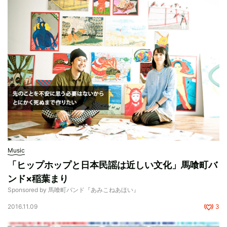
Music
「ヒップホップと日本民謡は近しい文化」馬喰町バ
ンド×稲葉まり
Sponsored by 馬喰町バンド『あみこねあほい』
2016.11.09
3