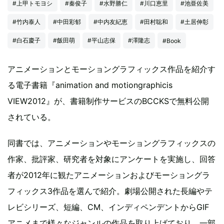
#上甲トモヨシ
#秦俊子
#水野勝仁
#川口恵里
#池亜佐美
#竹内泰人
#中田彩郁
#中内友紀恵
#田村聡和
#土居伸彰
#白石慶子
#飯田萌
#平山志保
#澤隆志
#Book
アニメーションとモーショングラフィックス作品を紹介す
る電子書籍『animation and motiongraphicis
VIEW2012』が、書籍制作サービスのBCCKSで無料公開
されている。
同書では、アニメーションやモーショングラフィックスの
作家、批評家、研究者を対象にアンケートを実施し、回答
者が2012年に観たアニメーションおよびモーショングラ
フィックス3作品を選んで紹介。劇場公開された長編やテ
レビシリーズ、短編、CM、インディペンデントからGIF
アニメまで様々なジャンルの作品を取り上げており、一部