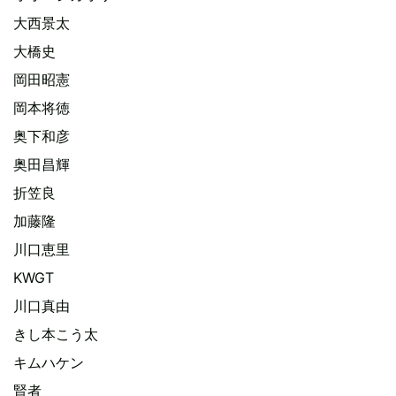
大西景太
大橋史
岡田昭憲
岡本将徳
奥下和彦
奥田昌輝
折笠良
加藤隆
川口恵里
KWGT
川口真由
きし本こう太
キムハケン
賢者