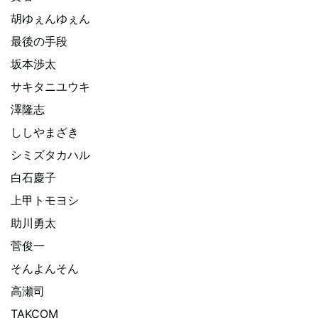
胡ゆぇんゆぇん
最後の手段
坂本渉太
サキタニユウキ
澤隆志
ししやまざき
シミズタカハル
白石慶子
上甲トモヨシ
助川勇太
菅俊一
そんよんそん
高瀬司
TAKCOM