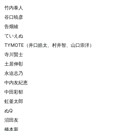
竹内泰人
谷口暁彦
告畑綾
ていえぬ
TYMOTE（井口皓太、村井智、山口崇洋）
寺川賢士
土居伸彰
永迫志乃
中内友紀恵
中田彩郁
虹釜太郎
ぬQ
沼田友
橋本新