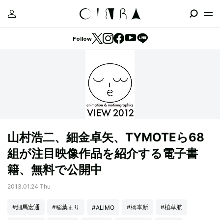
Follow
山村浩二、細金卓矢、TYMOTEら68
組が注目映像作品を紹介する電子書
籍、無料で公開中
2013.01.24 Thu
#細馬宏通
#稲葉まり
#橋本新
#植草航
#ALIMO