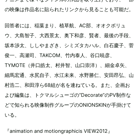
の映像は作品名に貼られたリンクから見ることも可能だ。
回答者には、稲葉まり、植草航、AC部、オオクボリュ
ウ、大島智子、大西景太、奥下和彦、賢者、最後の手段、
坂本渉太、ししやまざき、シミズタカハル、白石慶子、菅
俊一、高瀬司、TAKCOM、竹内泰人、谷口暁彦、
TYMOTE（井口皓太、村井智、山口崇洋）、細金卓矢、
細馬宏通、水尻自子、水江未来、水野勝仁、安田昂弘、山
村浩二、和田淳ら68組が名を連ねている。また、企画お
よび編集は、トクマルシューゴの“Decorate”のPV制作な
どで知られる映像制作グループのONIONSKINが手掛けて
いる。
『animation and motiongraphicis VIEW2012』