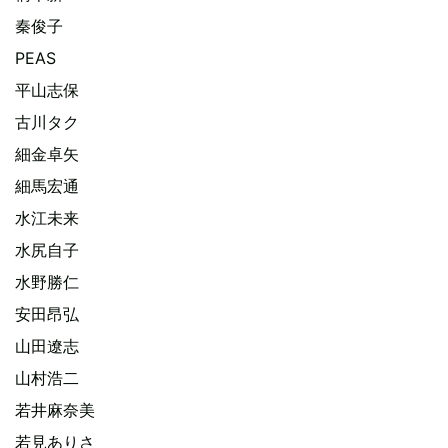
秦俊子
PEAS
平山志保
古川タク
細金卓矢
細馬宏通
水江未来
水尻自子
水野勝仁
安田昂弘
山田遼志
山村浩二
若井麻奈美
若見ありさ