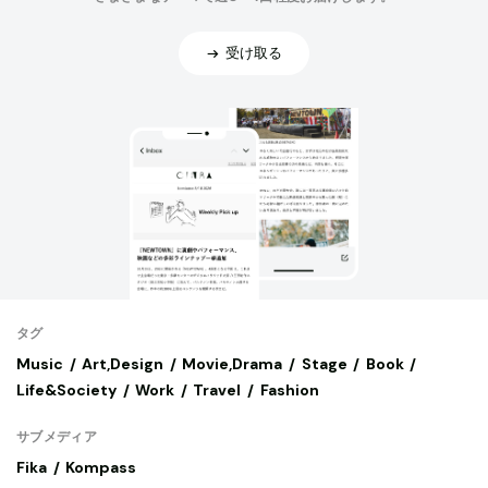
受け取る
タグ
Music
Art,Design
Movie,Drama
Stage
Book
Life&Society
Work
Travel
Fashion
サブメディア
Fika
Kompass