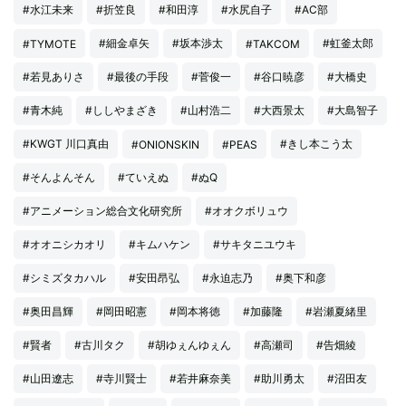
#水江未来
#折笠良
#和田淳
#水尻自子
#AC部
#細金卓矢
#坂本渉太
#虹釜太郎
#TYMOTE
#TAKCOM
#若見ありさ
#最後の手段
#菅俊一
#谷口暁彦
#大橋史
#青木純
#ししやまざき
#山村浩二
#大西景太
#大島智子
#KWGT 川口真由
#きし本こう太
#ONIONSKIN
#PEAS
#そんよんそん
#ていえぬ
#ぬQ
#アニメーション総合文化研究所
#オオクボリュウ
#オオニシカオリ
#キムハケン
#サキタニユウキ
#シミズタカハル
#安田昂弘
#永迫志乃
#奥下和彦
#奥田昌輝
#岡田昭憲
#岡本将徳
#加藤隆
#岩瀬夏緒里
#賢者
#古川タク
#胡ゆぇんゆぇん
#高瀬司
#告畑綾
#山田遼志
#寺川賢士
#若井麻奈美
#助川勇太
#沼田友