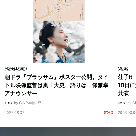
Movie,Drama
Music
朝ドラ『ブラッサム』ポスター公開。タイ
荘子i
トル映像監督は奥山大史、語りは三條雅幸
10日に
アナウンサー
共演
by CINRA編集部
by 
2026.08.07
0
2026.08.0