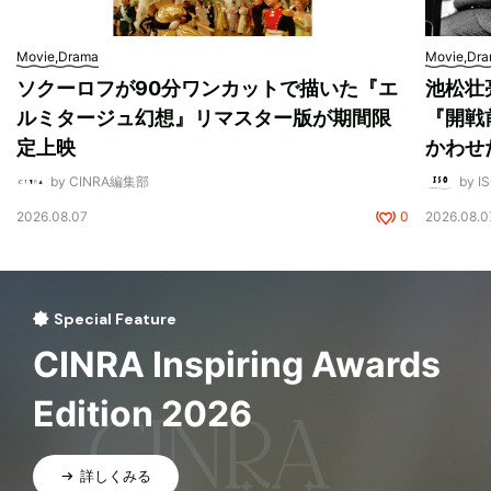
Movie,Drama
Movie,Dr
ソクーロフが90分ワンカットで描いた『エ
池松壮
ルミタージュ幻想』リマスター版が期間限
『開戦
定上映
かわせ
by CINRA編集部
by I
2026.08.07
0
2026.08.0
Special Feature
CINRA Inspiring Awards
Edition 2026
詳しくみる