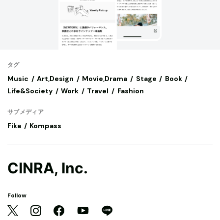
タグ
Music
Art,Design
Movie,Drama
Stage
Book
Life&Society
Work
Travel
Fashion
サブメディア
Fika
Kompass
CINRA, Inc.
Follow