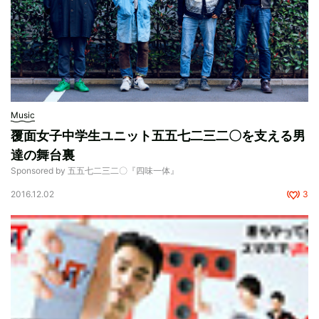
Music
覆面女子中学生ユニット五五七二三二〇を支える男
達の舞台裏
Sponsored by 五五七二三二〇『四味一体』
2016.12.02
3