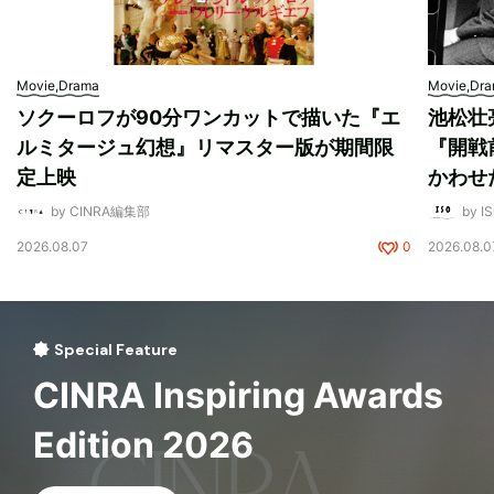
Movie,Drama
Movie,Dr
ソクーロフが90分ワンカットで描いた『エ
池松壮
ルミタージュ幻想』リマスター版が期間限
『開戦
定上映
かわせ
by CINRA編集部
by I
2026.08.07
0
2026.08.0
Special Feature
CINRA Inspiring Awards
Edition 2026