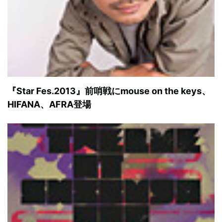
『Star Fes.2013』前哨戦にmouse on the keys、
HIFANA、AFRA登場