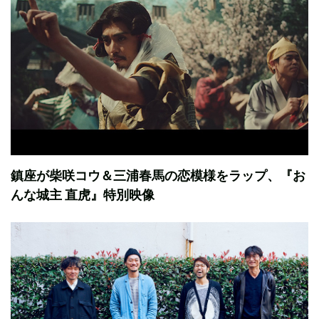
鎮座が柴咲コウ＆三浦春馬の恋模様をラップ、『お
んな城主 直虎』特別映像