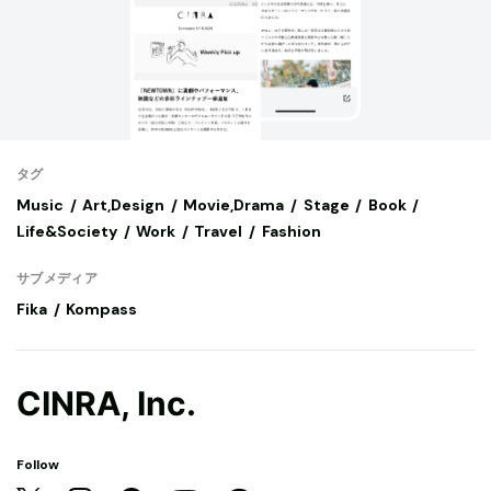
タグ
Music
Art,Design
Movie,Drama
Stage
Book
Life&Society
Work
Travel
Fashion
サブメディア
Fika
Kompass
CINRA, Inc.
Follow