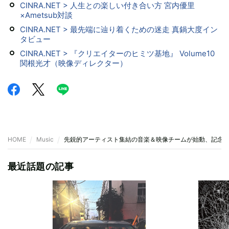
CINRA.NET > 人生との楽しい付き合い方 宮内優里
×Ametsub対談
CINRA.NET > 最先端に辿り着くための迷走 真鍋大度イン
タビュー
CINRA.NET > 『クリエイターのヒミツ基地』 Volume10
関根光才（映像ディレクター）
HOME
Music
先鋭的アーティスト集結の音楽＆映像チームが始動、記念
最近話題の記事