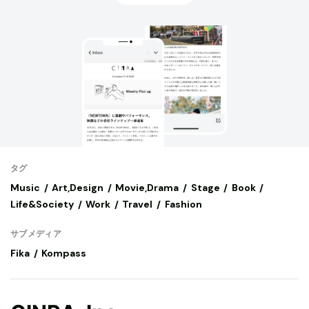
タグ
Music
Art,Design
Movie,Drama
Stage
Book
Life&Society
Work
Travel
Fashion
サブメディア
Fika
Kompass