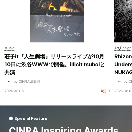
Music
Art,Design
荘子it『人生劇場』リリースライブが10月
Rhizo
10日に渋谷WWWで開催。illicit tsuboiと
Unde
共演
NUK
by CINRA編集部
by 
2026.08.06
0
2026.08.0
Special Feature
CINRA Inspiring Awards