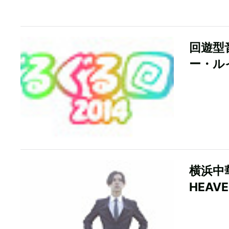
回遊型
ー・ル
横浜中華
HEA