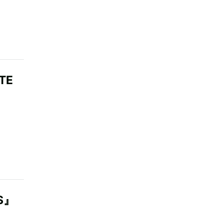
TE
S』