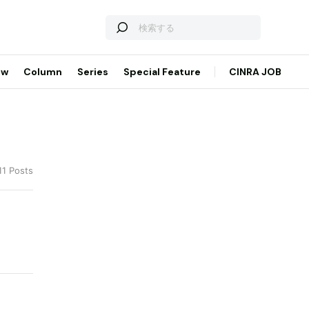
ew
Column
Series
Special Feature
CINRA JOB
11 Posts