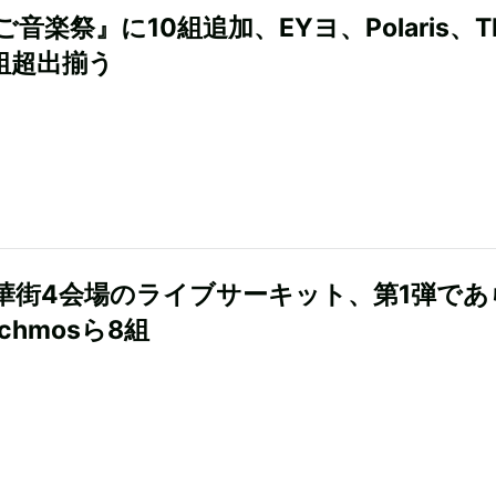
音楽祭』に10組追加、EYヨ、Polaris、T
0組超出揃う
華街4会場のライブサーキット、第1弾であ
chmosら8組