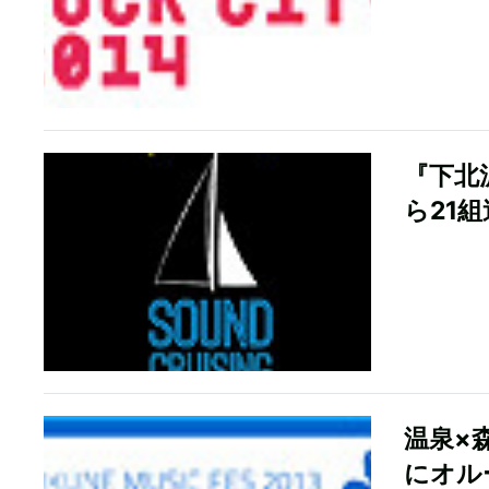
『下北
ら21
温泉×森
にオル