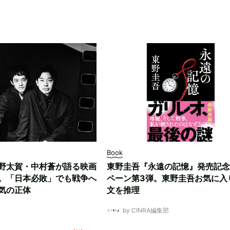
Book
野太賀・中村蒼が語る映画
東野圭吾『永遠の記憶』発売記念
。「日本必敗」でも戦争へ
ペーン第3弾。東野圭吾お気に入
気の正体
文を推理
by CINRA編集部