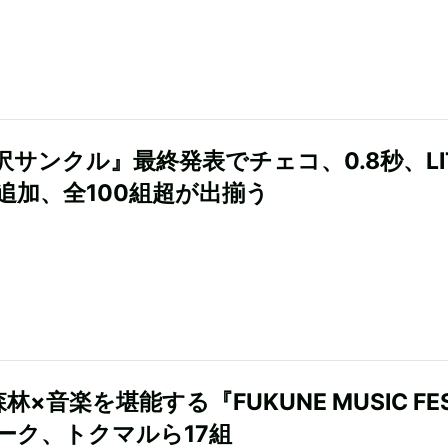
沢サンクル』最終発表でチェコ、0.8秒、LI
組追加、全100組超が出揃う
林×音楽を堪能する『FUKUNE MUSIC FE
ーク、トクマルら17組