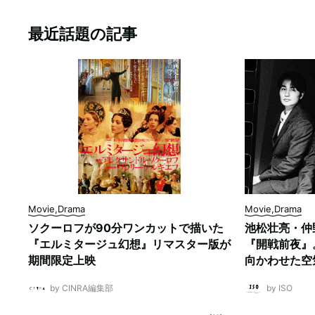
最近話題の記事
Movie,Drama
Movie,Drama
ソクーロフが90分ワンカットで描いた
池松壮亮・仲
『エルミタージュ幻想』リマスター版が
『開戦前夜』
期間限定上映
向かわせた空
by CINRA編集部
by ISO