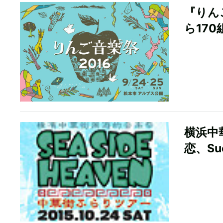
『りんご
ら17
横浜中
恋、Su