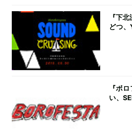
『下北沢S
どつ、Y
『ボロ
い、SE