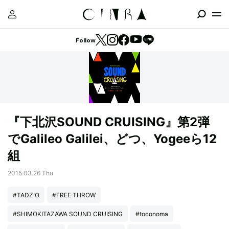
Follow
『下北沢SOUND CRUISING』第2弾
でGalileo Galilei、どつ、Yogeeら12
組
2015.03.26 Thu
#TADZIO
#FREE THROW
#SHIMOKITAZAWA SOUND CRUISING
#toconoma