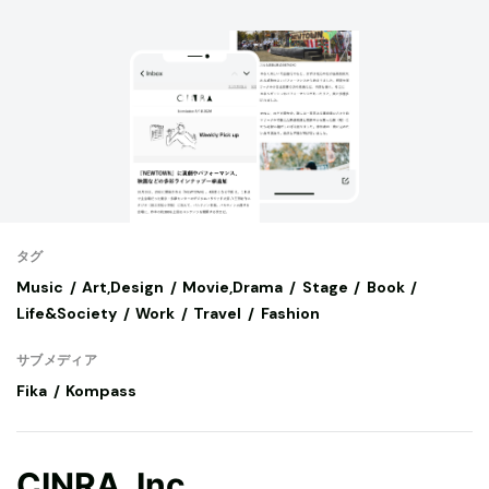
タグ
Music
Art,Design
Movie,Drama
Stage
Book
Life&Society
Work
Travel
Fashion
サブメディア
Fika
Kompass
CINRA, Inc.