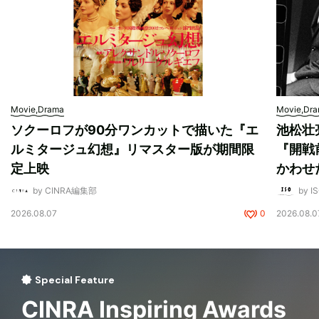
Movie,Drama
Movie,Dr
ソクーロフが90分ワンカットで描いた『エ
池松壮
ルミタージュ幻想』リマスター版が期間限
『開戦
定上映
かわせ
by CINRA編集部
by I
2026.08.07
0
2026.08.0
Special Feature
CINRA Inspiring Awards