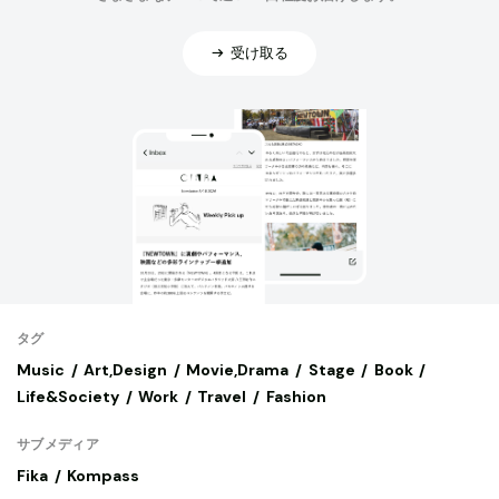
受け取る
タグ
Music
Art,Design
Movie,Drama
Stage
Book
Life&Society
Work
Travel
Fashion
サブメディア
Fika
Kompass