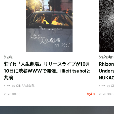
Music
Art,Design
荘子it『人生劇場』リリースライブが10月
Rhizo
10日に渋谷WWWで開催。illicit tsuboiと
Unde
共演
NUK
by CINRA編集部
by 
2026.08.06
0
2026.08.0