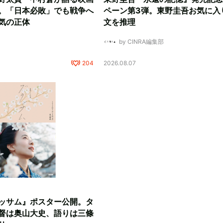
。「日本必敗」でも戦争へ
ペーン第3弾。東野圭吾お気に入
気の正体
文を推理
by CINRA編集部
204
2026.08.07
ッサム』ポスター公開。タ
督は奥山大史、語りは三條