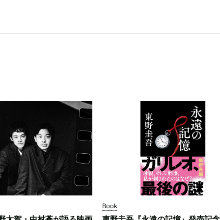
Book
野太賀・中村蒼が語る映画
東野圭吾『永遠の記憶』発売記念