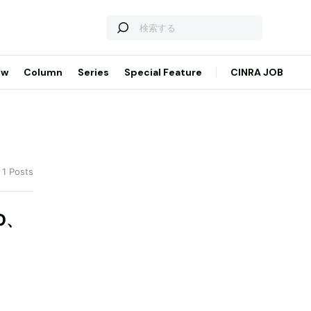
ew
Column
Series
Special Feature
CINRA JOB
 1 Posts
O、