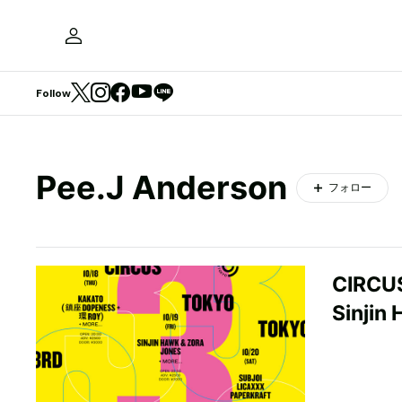
Follow
Pee.J Anderson
フォロー
CIRC
Sinjin