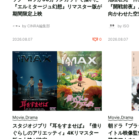
『エルミタージュ幻想』リマスター版が
『開戦前夜』
期間限定上映
向かわせた空
by CINRA編集部
by ISO
2026.08.07
0
2026.08.07
Movie,Drama
Movie,Drama
スタジオジブリ『耳をすませば』『借り
朝ドラ『ブラ
ぐらしのアリエッティ』4Kリマスター
イトル映像監