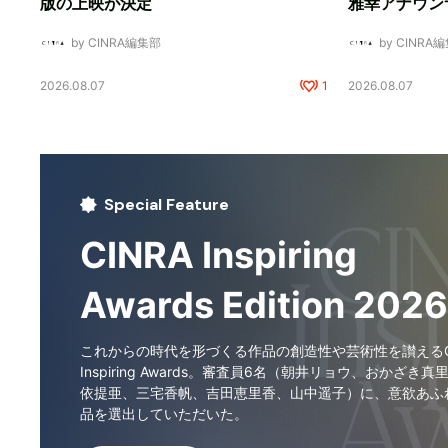
版の上映が決定
雅幸アナウン
by CINRA編集部
by CINRA
2026.08.07
1
2026.08.07
Special Feature
CINRA Inspiring
Awards Edition 2026
これからの時代を形づくる作品の創造性や芸術性を讃えるCI
Inspiring Awards。審査員6名（朝井リョウ、おかざき真
依提亜、三宅香帆、吉田恵里香、山中遥子）に、意欲あふ
品を選出していただいた。