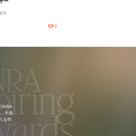
サー
編集部
0
NRA
里、大島
れる作