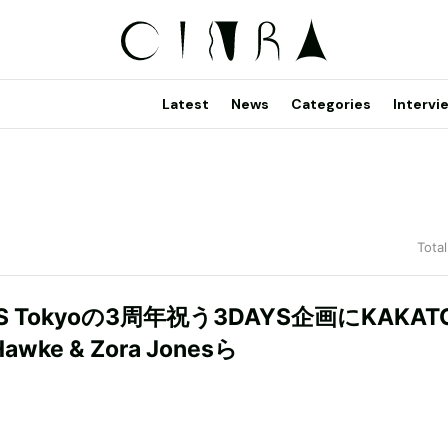
Latest
News
Categories
Intervi
Total
US Tokyoの3周年祝う3DAYS企画にKAKAT
 Hawke & Zora Jonesら