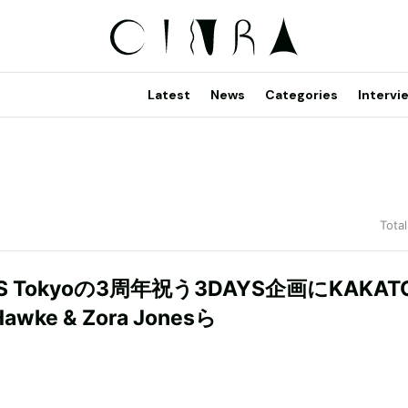
Latest
News
Categories
Intervi
Total
US Tokyoの3周年祝う3DAYS企画にKAKAT
 Hawke & Zora Jonesら