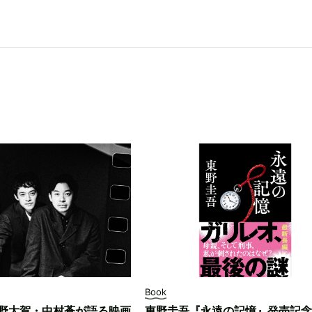
Book
野太賀・中村蒼が語る映画
東野圭吾『永遠の記憶』発売記念