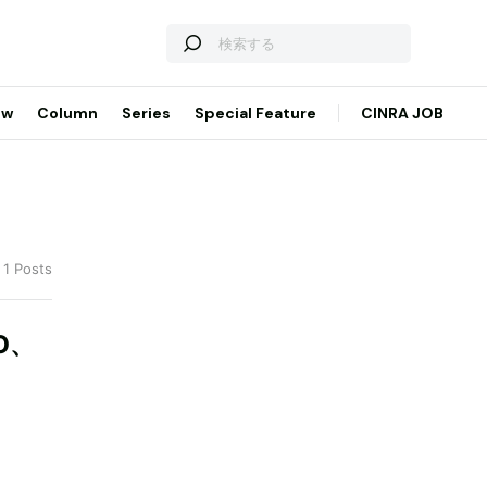
ew
Column
Series
Special Feature
CINRA JOB
 1 Posts
O、