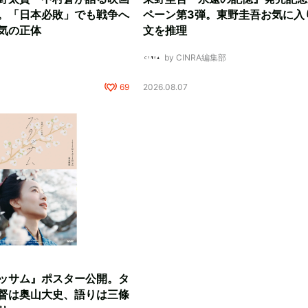
。「日本必敗」でも戦争へ
ペーン第3弾。東野圭吾お気に入
気の正体
文を推理
by CINRA編集部
69
2026.08.07
ッサム』ポスター公開。タ
督は奥山大史、語りは三條