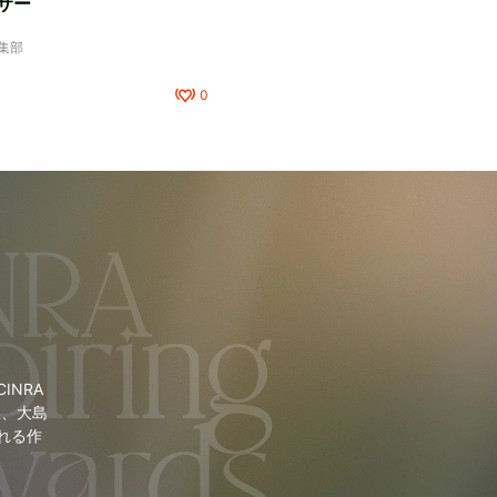
サー
編集部
0
NRA
里、大島
れる作