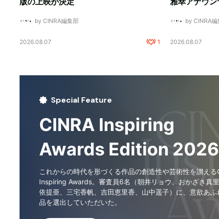
版の上映が決定
雅幸アナウン
by CINRA編集部
by CINRA
2026.08.07
1
2026.08.07
Special Feature
CINRA Inspiring
Awards Edition 2026
これからの時代を形づくる作品の創造性や芸術性を讃えるCI
Inspiring Awards。審査員6名（朝井リョウ、おかざき真
依提亜、三宅香帆、吉田恵里香、山中遥子）に、意欲あふ
品を選出していただいた。