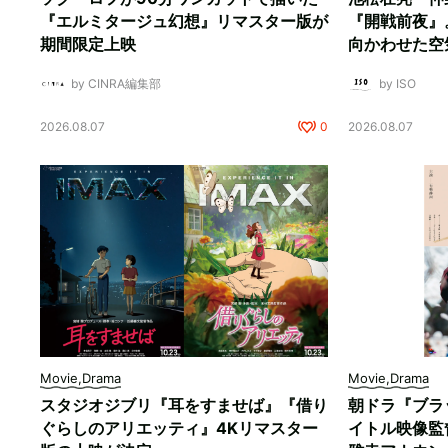
『エルミタージュ幻想』リマスター版が
『開戦前夜』
期間限定上映
向かわせた空
by CINRA編集部
by ISO
2026.08.07
0
2026.08.07
Movie,Drama
Movie,Drama
スタジオジブリ『耳をすませば』『借り
朝ドラ『ブラ
ぐらしのアリエッティ』4Kリマスター
イトル映像監