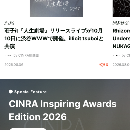
Music
Art,Design
荘子it『人生劇場』リリースライブが10月
Rhizo
10日に渋谷WWWで開催。illicit tsuboiと
Unde
共演
NUK
by CINRA編集部
by 
2026.08.06
0
2026.08.0
Special Feature
CINRA Inspiring Awards
Edition 2026