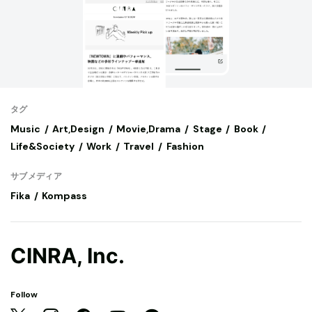
タグ
Music
Art,Design
Movie,Drama
Stage
Book
Life&Society
Work
Travel
Fashion
サブメディア
Fika
Kompass
CINRA, Inc.
Follow