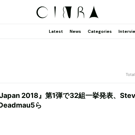
Latest
News
Categories
Intervi
Total
 Japan 2018』第1弾で32組一挙発表、Stev
Deadmau5ら