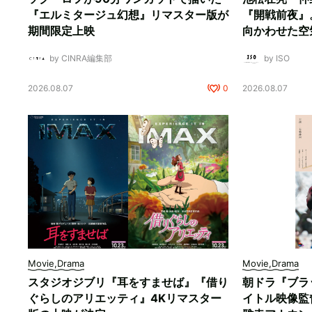
『エルミタージュ幻想』リマスター版が
『開戦前夜』
期間限定上映
向かわせた空
by CINRA編集部
by ISO
2026.08.07
0
2026.08.07
Movie,Drama
Movie,Drama
スタジオジブリ『耳をすませば』『借り
朝ドラ『ブラ
ぐらしのアリエッティ』4Kリマスター
イトル映像監