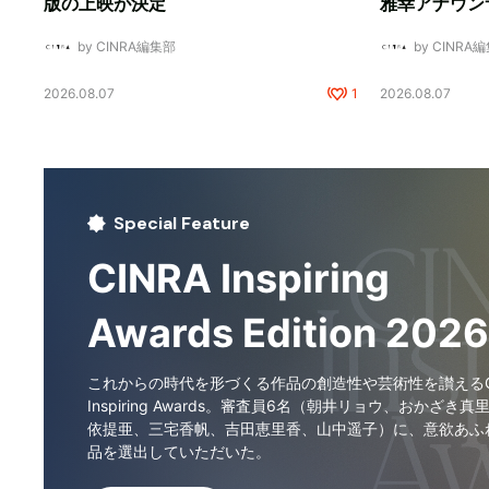
版の上映が決定
雅幸アナウン
by CINRA編集部
by CINRA
2026.08.07
1
2026.08.07
Special Feature
CINRA Inspiring
Awards Edition 2026
これからの時代を形づくる作品の創造性や芸術性を讃えるCI
Inspiring Awards。審査員6名（朝井リョウ、おかざき真
依提亜、三宅香帆、吉田恵里香、山中遥子）に、意欲あふ
品を選出していただいた。