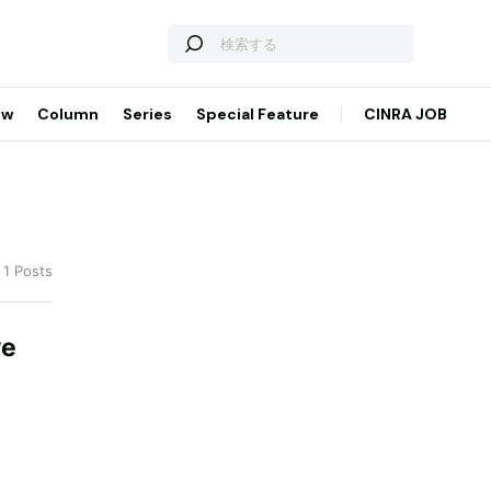
ew
Column
Series
Special Feature
CINRA JOB
 1 Posts
e