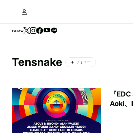
Follow
Tensnake
フォロー
『EDC
Aoki、