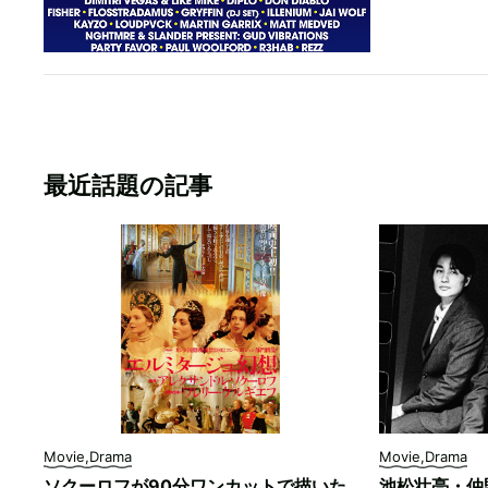
最近話題の記事
Movie,Drama
Movie,Drama
ソクーロフが90分ワンカットで描いた
池松壮亮・仲