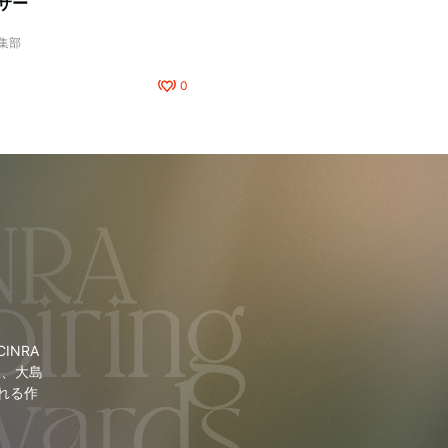
サー
編集部
0
NRA
里、大島
れる作