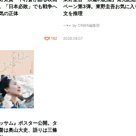
。「日本必敗」でも戦争へ
ペーン第3弾。東野圭吾お気に入
気の正体
文を推理
by CINRA編集部
162
2026.08.07
ッサム』ポスター公開。タ
督は奥山大史、語りは三條