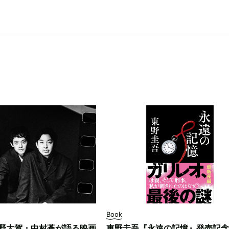
Book
野太賀・中村蒼が語る映画
東野圭吾『永遠の記憶』発売記念