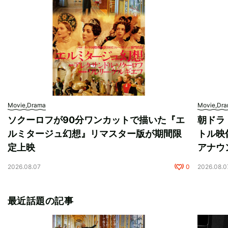
Movie,Drama
Movie,Dr
ソクーロフが90分ワンカットで描いた『エ
朝ドラ
ルミタージュ幻想』リマスター版が期間限
トル映
定上映
アナウ
2026.08.07
0
2026.08.0
最近話題の記事