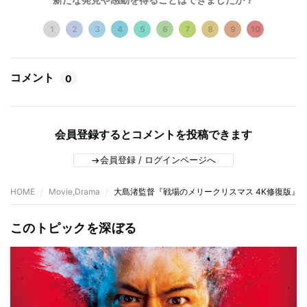
1
2
3
4
5
6
7
8
9
10
コメント
0
会員登録するとコメントを投稿できます
会員登録 / ログインページへ
HOME
Movie,Drama
大島渚監督『戦場のメリークリスマス 4K修復版』
このトピックを深ぼる