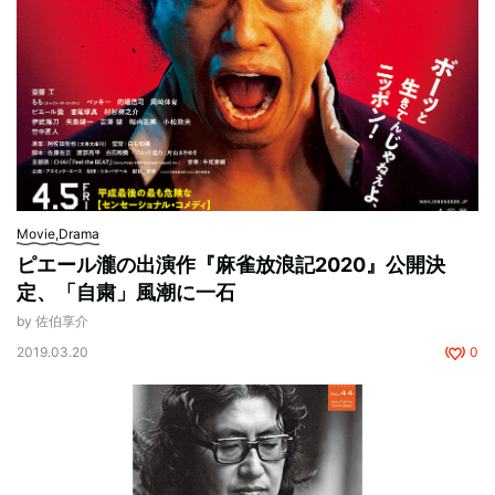
Movie,Drama
ピエール瀧の出演作『麻雀放浪記2020』公開決
定、「自粛」風潮に一石
by 佐伯享介
2019.03.20
0