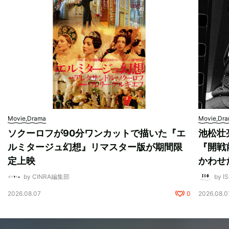
Movie,Drama
Movie,Dr
ソクーロフが90分ワンカットで描いた『エ
池松壮
ルミタージュ幻想』リマスター版が期間限
『開戦
定上映
かわせ
by CINRA編集部
by I
2026.08.07
0
2026.08.0