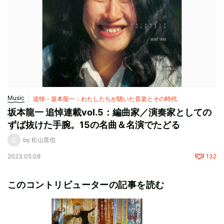
Music
追悼・坂本龍一：わたしたちが聴いた音楽とその時代
坂本龍一 追悼連載vol.5：編曲家／演奏家としての
ずば抜けた手腕。15の名曲＆名演でたどる
by 松山晋也
2023.05.08
132
このコントリビューターの記事を読む