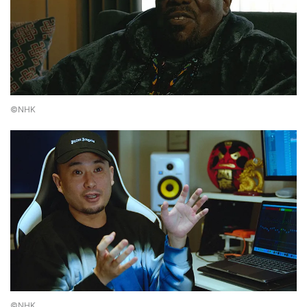
©NHK
©NHK