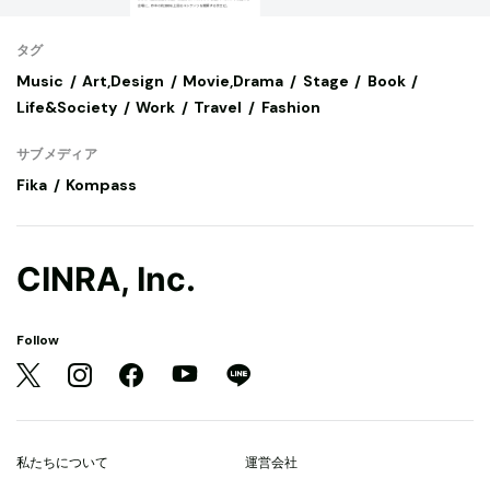
タグ
Music
Art,Design
Movie,Drama
Stage
Book
Life&Society
Work
Travel
Fashion
サブメディア
Fika
Kompass
CINRA, Inc.
Follow
私たちについて
運営会社