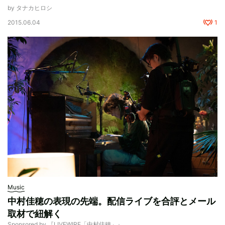
by タナカヒロシ
2015.06.04
1
Music
中村佳穂の表現の先端。配信ライブを合評とメール
取材で紐解く
Sponsored by 『LIVEWIRE「中村佳穂」』