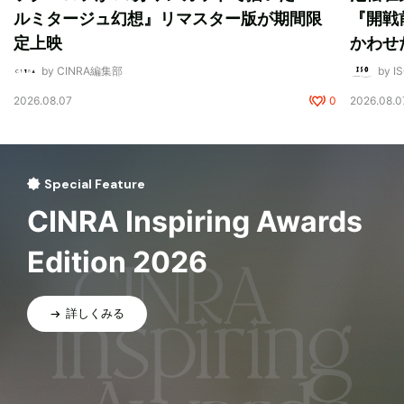
ルミタージュ幻想』リマスター版が期間限
『開戦
定上映
かわせ
by CINRA編集部
by I
2026.08.07
0
2026.08.0
Special Feature
CINRA Inspiring Awards
Edition 2026
詳しくみる