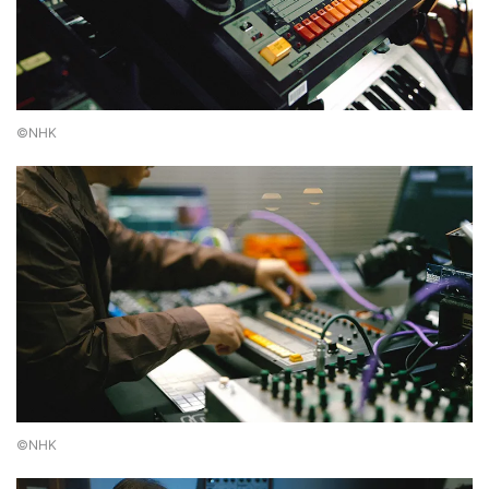
©NHK
©NHK