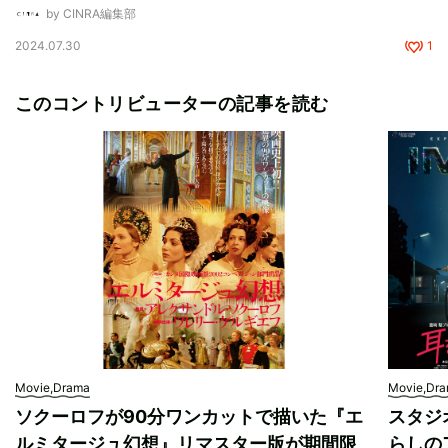
by CINRA編集部
2024.07.30
1
このコントリビューターの記事を読む
Movie,Drama
Movie,Dr
ソクーロフが90分ワンカットで描いた『エ
スタジ
ルミタージュ幻想』リマスター版が期間限
らしの