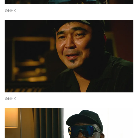
©NHK
©NHK