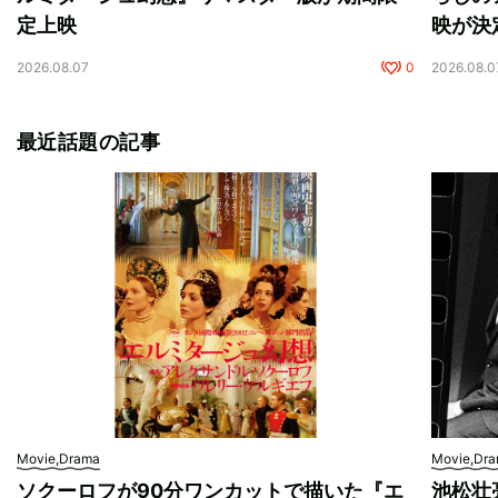
定上映
映が決
2026.08.07
0
2026.08.0
最近話題の記事
Movie,Drama
Movie,Dr
ソクーロフが90分ワンカットで描いた『エ
池松壮