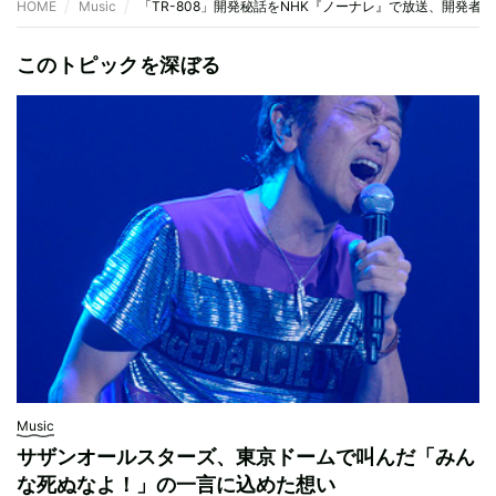
HOME
Music
「TR-808」開発秘話をNHK『ノーナレ』で放送、開発
このトピックを深ぼる
Music
サザンオールスターズ、東京ドームで叫んだ「みん
な死ぬなよ！」の一言に込めた想い