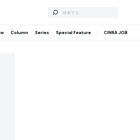
ew
Column
Series
Special Feature
CINRA JOB