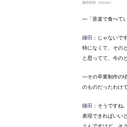
鎌田裕樹（tickles）
―「音楽で食べて
鎌田
：じゃないで
特になくて、その
と思ってて、今の
―その卒業制作の頃
のものだったわけ
鎌田
：そうですね
表現できればいい
うんですけど、そ