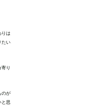
わりは
りたい
カ寄り
ものが
いと思