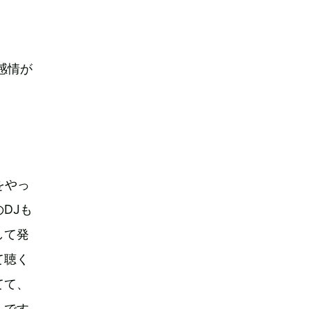
て感情が
をやっ
DJも
して発
て聴く
てて、
んです