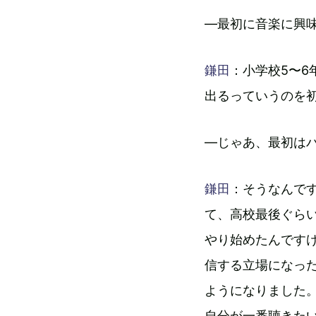
―最初に音楽に興
鎌田
：小学校5〜6年
出るっていうのを
―じゃあ、最初は
鎌田
：そうなんです
て、高校最後ぐら
やり始めたんです
信する立場になっ
ようになりました
自分が一番聴きた