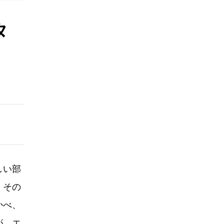
タ
しい部
。その
かべ、
が、エ