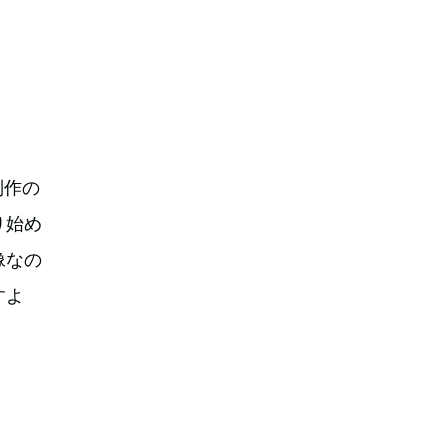
制作の
り始め
像なの
すよ