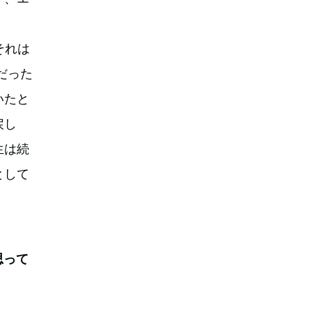
それは
だった
いたと
戻し
生は続
として
思って