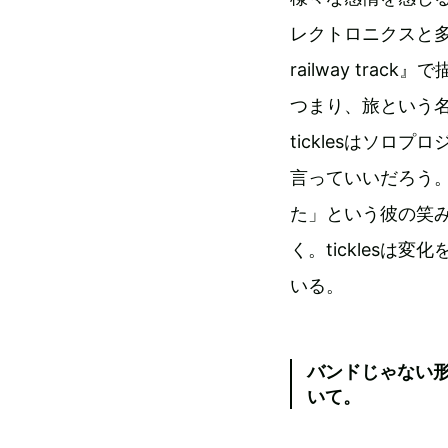
レクトロニクスと多彩
railway tr
つまり、旅という
ticklesはソ
言っていいだろう
た」という彼の笑
く。tickles
いる。
バンドじゃない
いて。