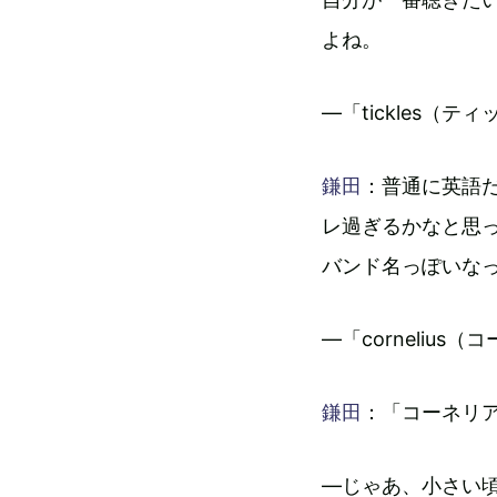
よね。
―「tickles
鎌田
：普通に英語
レ過ぎるかなと思
バンド名っぽいな
―「corneliu
鎌田
：「コーネリ
―じゃあ、小さい