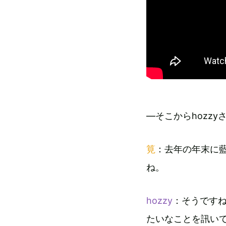
―そこからhozz
筧
：去年の年末に
ね。
hozzy
：そうです
たいなことを訊いて