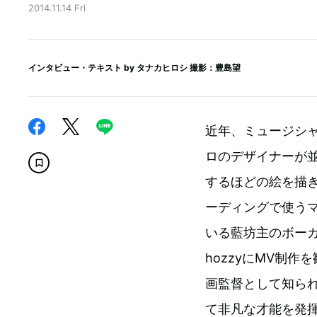
2014.11.14 Fri
インタビュー・テキスト by
タナカヒロシ
撮影：豊島望
近年、ミュージシ
ロのデザイナーが並ぶ『
するほどの絵を描
ーディングで使う
いる藍坊主のボーカ
hozzyにMV制作
画監督として知られ
て非凡な才能を発