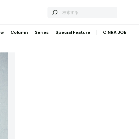
ew
Column
Series
Special Feature
CINRA JOB