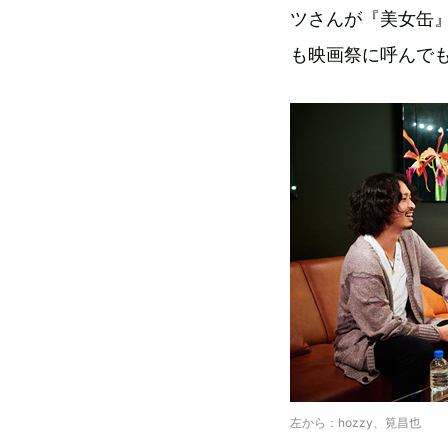
ツさんが『美女缶
も映画祭に呼んで
左から：hozzy、筧昌也