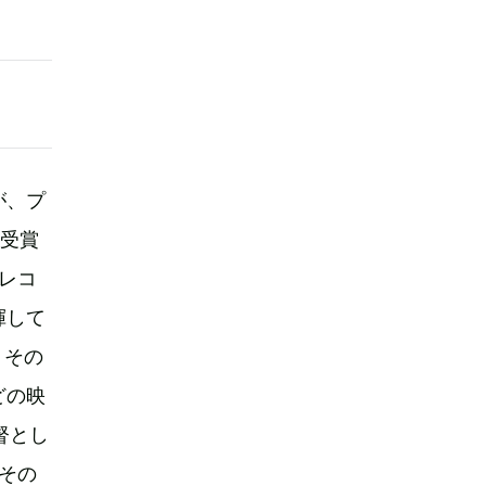
が、プ
を受賞
レコ
揮して
。その
どの映
督とし
その