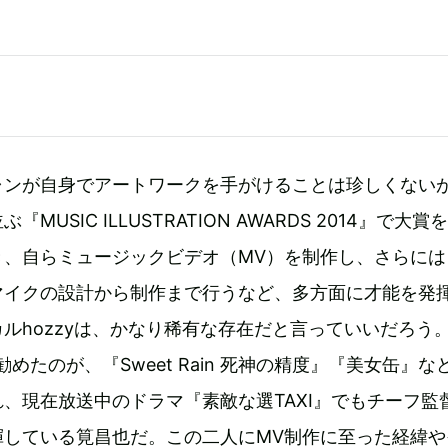
ャンが自身でアートワークを手がけることは珍しくない
MUSIC ILLUSTRATION AWARDS 2014』で大賞
き、自らミュージックビデオ（MV）を制作し、さらには
マイクの設計から制作まで行うなど、多方面に才能を発
ルhozzyは、かなり稀有な存在だと言っていいだろう
を勧めたのが、『Sweet Rain 死神の精度』『美女缶』な
、現在放送中のドラマ『素敵な選TAXI』でもチーフ監
揮している筧昌也だ。この二人にMV制作に至った経緯や