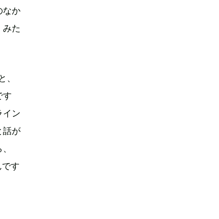
のなか
」みた
）と、
です
ライン
と話が
ら、
んです