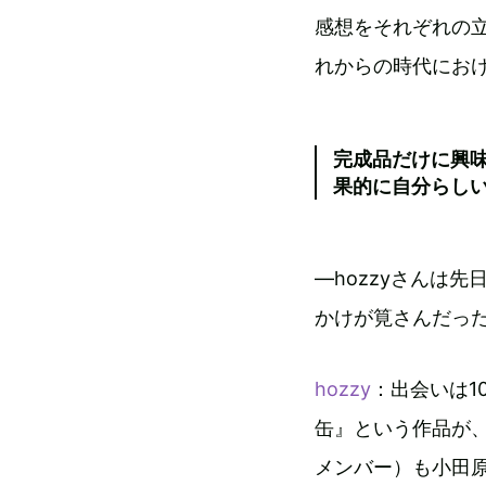
感想をそれぞれの
れからの時代にお
完成品だけに興
果的に自分らし
―hozzyさんは
かけが筧さんだっ
hozzy
：出会いは1
缶』という作品が
メンバー）も小田