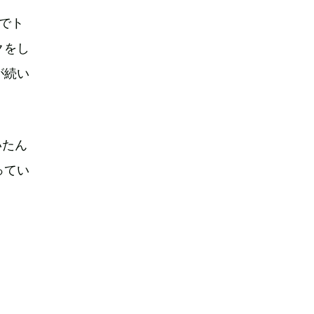
でト
クをし
が続い
いたん
ってい