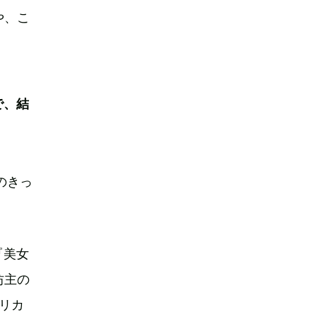
や、こ
で、結
のきっ
『美女
坊主の
リカ