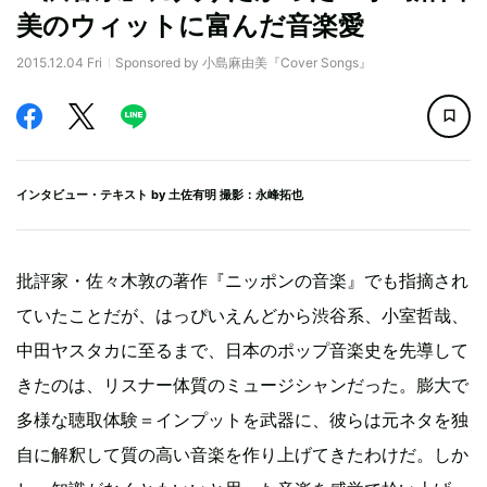
美のウィットに富んだ音楽愛
2015.12.04 Fri
Sponsored by 小島麻由美『Cover Songs』
インタビュー・テキスト by
土佐有明
撮影：永峰拓也
批評家・佐々木敦の著作『ニッポンの音楽』でも指摘され
ていたことだが、はっぴいえんどから渋谷系、小室哲哉、
中田ヤスタカに至るまで、日本のポップ音楽史を先導して
きたのは、リスナー体質のミュージシャンだった。膨大で
多様な聴取体験＝インプットを武器に、彼らは元ネタを独
自に解釈して質の高い音楽を作り上げてきたわけだ。しか