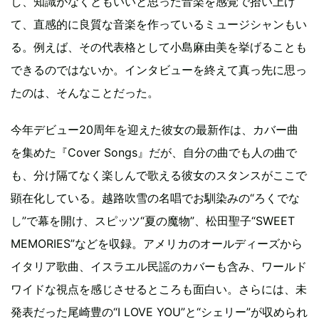
し、知識がなくともいいと思った音楽を感覚で拾い上げ
て、直感的に良質な音楽を作っているミュージシャンもい
る。例えば、その代表格として小島麻由美を挙げることも
できるのではないか。インタビューを終えて真っ先に思っ
たのは、そんなことだった。
今年デビュー20周年を迎えた彼女の最新作は、カバー曲
を集めた『Cover Songs』だが、自分の曲でも人の曲で
も、分け隔てなく楽しんで歌える彼女のスタンスがここで
顕在化している。越路吹雪の名唱でお馴染みの“ろくでな
し”で幕を開け、スピッツ“夏の魔物”、松田聖子“SWEET
MEMORIES”などを収録。アメリカのオールディーズから
イタリア歌曲、イスラエル民謡のカバーも含み、ワールド
ワイドな視点を感じさせるところも面白い。さらには、未
発表だった尾崎豊の“I LOVE YOU”と“シェリー”が収められ