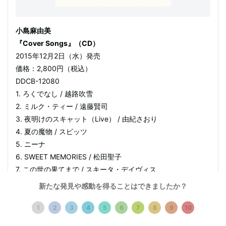
小島麻由美
『Cover Songs』（CD）
2015年12月2日（水）発売
価格：2,800円（税込）
DDCB-12080
1. ろくでなし / 越路吹雪
2. ミルク・ティー / 遠藤賢司
3. 夜明けのスキャット（Live） / 由紀さおり
4. 夏の魔物 / スピッツ
5. ニーナ
6. SWEET MEMORIES / 松田聖子
7. この世の果てまで / スキータ・デイヴィス
8. 恋のウーアイドゥ / リンジー・ディ・ポール
新たな発見や感動を得ることはできましたか？
9. 愛の喜び
10. 朝寝坊 / 大滝詠一
1
2
3
4
5
6
7
8
9
10
11. I LOVE YOU / 尾崎豊