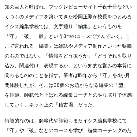
知の巨人と呼ばれ、ブックレビューサイト千夜千冊などい
くつものメディアを築いてきた松岡正剛が校長をつとめる
イシス編集学校では、文字通り「編集」というものを
「守」「破」「離」という3つのコースで学んでいく。こ
こで言われる「編集」は雑誌やメディア制作といった狭義
のものではない。「情報をどう扱うか」「どうそれを取り
込み、関連付け、表現するか」という知的な営みの本質に
関わるもののことを指す。筆者は昨年から「守」を4か月
間体験したが、そこは38個のお題からなる編集の「型」
を師範、師範代と呼ばれる編集コーチとのやり取りで体感
していく、ネット上の「稽古場」だった。
特徴的なのは、師範代や師範もまたイシス編集学校にて
「守」や「破」などのコースを学び、編集コーチングのた