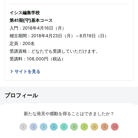
イシス編集学校
第41期[守]基本コース
入門：2018年4月16日（月）
稽古期間：2018年4月23日（月）～8月19日（日）
定員：200名
受講資格：どなたでも受講していただけます。
受講料：108,000円（税込）
サイトを見る
プロフィール
深谷もと佳
（ふかや もとか）
新たな発見や感動を得ることはできましたか？
イシス編集学校師範。ユニークなファッションセンスと浩瀚な知
1
2
3
4
5
6
7
8
9
10
識、自在な編集力に校長の松岡正剛の評価も高い。美容師にとど
まらず、ラジオパーソナリティ、イベント出演など多彩な顔の持