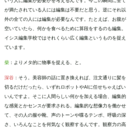
いう人に編集が必要かを考えるんです。今この瞬間に全て
が満たされている人には編集は不要だと思う。逆にそれ以
外の全ての人には編集が必要なんです。たとえば、お腹が
空いていたら、何かを食べるために算段をするのも編集。
イシス編集学校ではそれくらい広く編集というものを捉え
ています。
柴
：よりメタ的に物事を捉える、と。
深谷
：そう。美容師の話に置き換えれば、注文通りに髪を
切るだけだったら、いずれロボットやAIに任せちゃえばい
いんですよ。そこに人間らしい何かを加える場合、編集的
な感覚とかセンスが要求される。編集的な想像力を働かせ
て、その人の服や靴、声のトーンや喋るテンポ、呼吸の深
さ、いろんなことを何気なく観察するんです。観察力の高